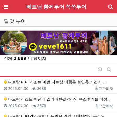
기
메뉴
베트남 황제투어 쏙쏙투어
달랏 투어
전체
3,689
/ 1 페이지
날짜순 
게시
나트랑 아이 리조트 이번 나트랑 여행은 설연휴 기간에 …
등록일
조회
등록자
2025.04.30
2688
최고관리자
나트랑 리조트 이전에 멜리아빈펄깜라인 숙소후기를 작성했…
등록일
조회
등록자
2025.04.30
3679
최고관리자
나트랑 BBQ 레스토랑 나트랑은 맛있고 매력적인 음식으…