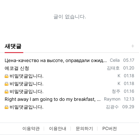
글이 없습니다.
새댓글
등록자
등록일
Цена-качество на высоте, оправдали ожидания https://vpncheburnet.top/
Celia
05.17
등록자
등록일
에코걸 신청
김태호
01.20
등록자
등록일
비밀댓글입니다.
K
01.18
등록자
등록일
비밀댓글입니다.
K
01.18
등록자
등록일
비밀댓글입니다.
청주
01.16
등록자
등록일
Right away I am going to do my breakfast, once having my breakfast coming yet ag…
Raymon
12.13
등록자
등록일
비밀댓글입니다.
김광수
09.29
이용약관
이용안내
문의하기
PC버전