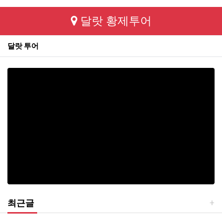
달랏 황제투어
달랏 투어
최근글