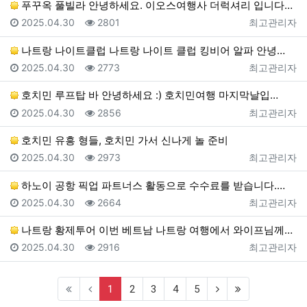
푸꾸옥 풀빌라 안녕하세요. 이오스여행사 더럭셔리 입니다…
등록일
조회
등록자
2025.04.30
2801
최고관리자
나트랑 나이트클럽 나트랑 나이트 클럽 킹비어 알파 안녕…
등록일
조회
등록자
2025.04.30
2773
최고관리자
호치민 루프탑 바 안녕하세요 :) 호치민여행 마지막날입…
등록일
조회
등록자
2025.04.30
2856
최고관리자
호치민 유흥 형들, 호치민 가서 신나게 놀 준비
등록일
조회
등록자
2025.04.30
2973
최고관리자
하노이 공항 픽업 파트너스 활동으로 수수료를 받습니다.…
등록일
조회
등록자
2025.04.30
2664
최고관리자
나트랑 황제투어 이번 베트남 나트랑 여행에서 와이프님께…
등록일
조회
등록자
2025.04.30
2916
최고관리자
(current)
(next)
(last)
1
2
3
4
5