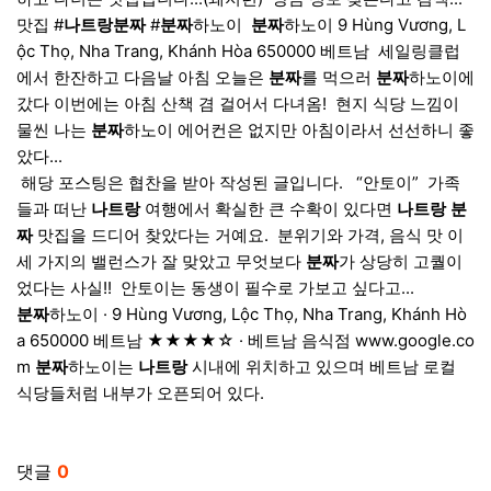
맛집 #
나트랑
분짜
#
분짜
하노이 ​
분짜
하노이 9 Hùng Vương, L
ộc Thọ, Nha Trang, Khánh Hòa 650000 베트남 ​ 세일링클럽
에서 한잔하고 다음날 아침 오늘은
분짜
를 먹으러
분짜
하노이에
갔다 이번에는 아침 산책 겸 걸어서 다녀옴! ​ 현지 식당 느낌이
물씬 나는
분짜
하노이 에어컨은 없지만 아침이라서 선선하니 좋
았다...
​ 해당 포스팅은 협찬을 받아 작성된 글입니다. ​ ​ “안토이” ​ 가족
들과 떠난
나트랑
여행에서 확실한 큰 수확이 있다면
나트랑
분
짜
맛집을 드디어 찾았다는 거예요. ​ 분위기와 가격, 음식 맛 이
세 가지의 밸런스가 잘 맞았고 무엇보다
분짜
가 상당히 고퀄이
었다는 사실!! ​ 안토이는 동생이 필수로 가보고 싶다고...
분짜
하노이 · 9 Hùng Vương, Lộc Thọ, Nha Trang, Khánh Hò
a 650000 베트남 ★★★★☆ · 베트남 음식점 www.google.co
m
분짜
하노이는
나트랑
시내에 위치하고 있으며 베트남 로컬
식당들처럼 내부가 오픈되어 있다.
베트남다낭밤문화 베트남밤문화술집 베트남가라오케가격 베트남EDM클럽 베트남바 베
관련자료
댓글
0