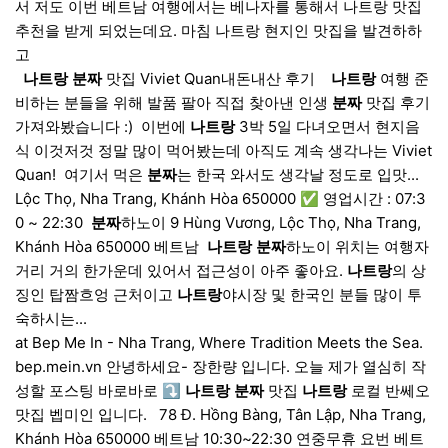
서 저도 이번 베트남 여행에서는 베나자를 통해서 나트랑 맛집
추천을 받게 되었는데요. 마침 나트랑 현지인 맛집을 발견하하
고
​ ​
나트랑
분짜
맛집 Viviet Quan내돈내산 후기 ​ ​ ​
나트랑
여행 준
비하는 분들을 위해 발품 팔아 직접 찾아낸 인생
분짜
맛집 후기
가져와봤습니다 :) ​ 이번에
나트랑
3박 5일 다녀오면서 현지음
식 이것저것 정말 많이 먹어봤는데 아직도 계속 생각나는 Viviet
Quan! ​ 여기서 먹은
분짜
는 한국 와서도 생각날 정도로 입맛...
Lộc Thọ, Nha Trang, Khánh Hòa 650000 ✅ 영업시간 : 07:3
0 ~ 22:30 ​
분짜
하노이 9 Hùng Vương, Lộc Thọ, Nha Trang,
Khánh Hòa 650000 베트남 ​
나트랑
분짜
하노이 위치는 여행자
거리 거의 한가운데 있어서 접근성이 아주 좋아요.
나트랑
의 상
징인 탑짬흐엉 근처이고
나트랑
야시장 및 한국인 분들 많이 투
숙하시는...
at Bep Me In - Nha Trang, Where Tradition Meets the Sea.
bep.mein.vn 안녕하세요- 장한량 입니다. 오늘 제가 열심히 작
성할 포스팅 바로바로 ⤵️
나트랑
분짜
맛집
나트랑
로컬 반쎄오
맛집 벱미인 입니다. ​ ​ 78 Đ. Hồng Bàng, Tân Lập, Nha Trang,
Khánh Hòa 650000 베트남 10:30~22:30 연중무휴 요번 베트