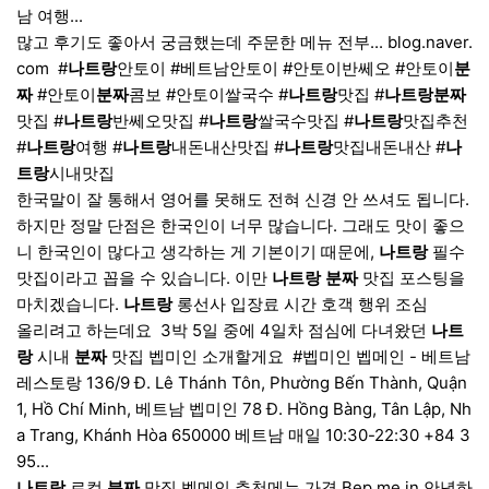
남 여행...
많고 후기도 좋아서 궁금했는데 주문한 메뉴 전부... blog.naver.
com ​ #
나트랑
안토이 #베트남안토이 #안토이반쎄오 #안토이
분
짜
#안토이
분짜
콤보 #안토이쌀국수 #
나트랑
맛집 #
나트랑
분짜
맛집 #
나트랑
반쎄오맛집 #
나트랑
쌀국수맛집 #
나트랑
맛집추천
#
나트랑
여행 #
나트랑
내돈내산맛집 #
나트랑
맛집내돈내산 #
나
트랑
시내맛집
한국말이 잘 통해서 영어를 못해도 전혀 신경 안 쓰셔도 됩니다.
하지만 정말 단점은 한국인이 너무 많습니다. 그래도 맛이 좋으
니 한국인이 많다고 생각하는 게 기본이기 때문에,
나트랑
필수
맛집이라고 꼽을 수 있습니다. 이만
나트랑
분짜
맛집 포스팅을
마치겠습니다.
나트랑
롱선사 입장료 시간 호객 행위 조심
올리려고 하는데요 ​ 3박 5일 중에 4일차 점심에 다녀왔던
나트
랑
시내
분짜
맛집 벱미인 소개할게요 ​ #벱미인 벱메인 - 베트남
레스토랑 136/9 Đ. Lê Thánh Tôn, Phường Bến Thành, Quận
1, Hồ Chí Minh, 베트남 벱미인 78 Đ. Hồng Bàng, Tân Lập, Nh
a Trang, Khánh Hòa 650000 베트남 매일 10:30-22:30 +84 3
95...
나트랑
로컬
분짜
맛집 벱메인 추천메뉴 가격 Bep me in 안녕하