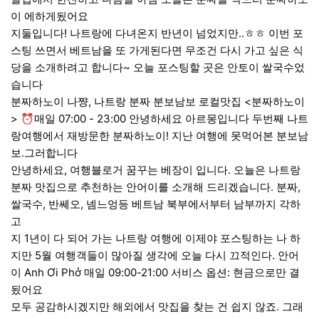
이 에하게됬어요
지둘입니다! 나트랑에 다녀온지 반년이 넘었지만..ㅎㅎ 이번 포
스팅 쓰면서 베트남을 또 가게된다면 무조건 다시 가고 싶은 식
당을 소개하려고 합니다~ 오늘 포스팅할 곳은 안토이 쌀국수었
습니다
분짜하노이 나쨩, 나트랑 분짜 분보남보 로컬맛집 <분짜하노이
> ⏰매일 07:00 - 23:00 안녕하세요 아르몽입니다 두번째 나트
랑여행에서 재방문한 분짜하노이! 지난 여행에 못먹어본 분보남
보.그러합니다
안녕하세요, 여행블로거 꿈꾸는 베장이 입니다. 오늘은 나트랑
분짜 맛집으로 추천하는 안어이를 소개해 드리겠습니다. 분짜,
쌀국수, 반쎄오, 넴느엉등 베트남 북부에서부터 남부까지 각하
고
지 1년이 다 되어 가는 나트랑 여행에 이제야 포스팅하는 나 하
지만 5월 여행객들이 많아질 생각에 오늘 다시 끄적인다. 안어
이 Anh Ơi Phở 매일 09:00-21:00 서비스 옵션: 현금으로만 결
됬어요
모두 공감하시겠지만 해외에서 맛집을 찾는 건 쉽지 않죠. 그래