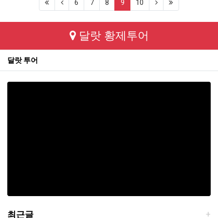
(first)
(previous)
(current)
(next)
(last)
6
7
8
9
10
달랏 황제투어
달랏 투어
최근글