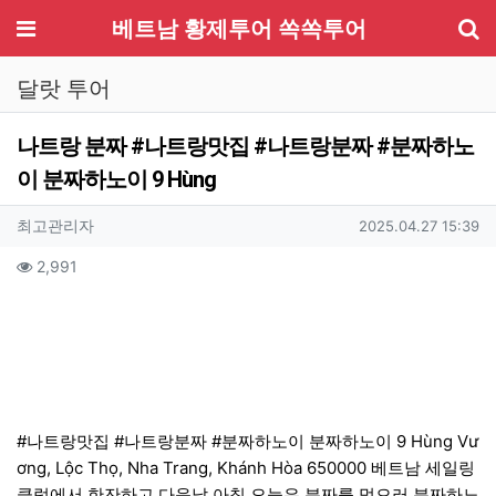
기
메뉴
베트남 황제투어 쏙쏙투어
달랏 투어
나트랑 분짜 #나트랑맛집 #나트랑분짜 #분짜하노
이 분짜하노이 9 Hùng
작성자 정보
작성
작성일
최고관리자
2025.04.27 15:39
컨텐츠 정보
조회
2,991
본문
#나트랑맛집 #나트랑분짜 #분짜하노이 분짜하노이 9 Hùng Vư
ơng, Lộc Thọ, Nha Trang, Khánh Hòa 650000 베트남 세일링
클럽에서 한잔하고 다음날 아침 오늘은 분짜를 먹으러 분짜하노