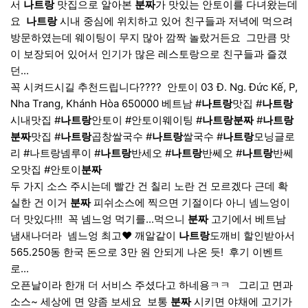
서
나트랑
맛집으로 알아본
분짜
가 맛있는 안토이를 다녀왔는데
요 ​
나트랑
시내 중심에 위치하고 있어 친구들과 저녁에 먹으려
방문하였는데 웨이팅이 무지 많아 깜짝 놀랐거든요 ​ 그만큼 맛
이 보장되어 있어서 인기가 많은 레스토랑으로 친구들과 즐겼
던...
꼭 시켜드시길 추천드립니다???? ​ 안토이 03 Đ. Ng. Đức Kế, P,
Nha Trang, Khánh Hòa 650000 베트남 #
나트랑
맛집 #
나트랑
시내맛집 #
나트랑
안토이 #안토이웨이팅 #
나트랑
분짜
#
나트랑
분짜
맛집 #
나트랑
곱창쌀국수 #
나트랑
쌀국수 #
나트랑
모닝글로
리 #나트랑넴루이 #
나트랑
반세오 #
나트랑
반쎄오 #
나트랑
반쎄
오맛집 #안토이
분짜
두 가지 소스 주시는데 빨간 건 칠리 노란 건 모르겠다 근데 확
실한 건 이거
분짜
피쉬소스에 찍으면 기절이다 아니 넴느엉이
더 맛있다!!! ​ 꼭 넴느엉 먹기를...먹으니
분짜
고기에서 베트남
냄새나더라 ​ 넴느엉 최고❤️ 깨알같이
나트랑
도깨비 할인받아서
565.250동 한국 돈으로 3만 원 안되게 나온 듯! ​ 후기 이벤트
로...
오픈날이라 한개 더 서비스 주셨다고 하네용ㅋㅋ ​ ​ 그리고 면과
소스~ 세상에 면 양좀 보세요 ​ 보통
분짜
시키면 야채에 고기가