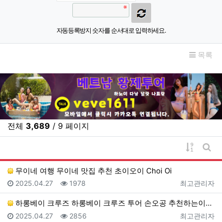
자동등록방지 숫자를 순서대로 입력하세요.
목록
전체
3,689
/ 9 페이지
게시물 
게시
무이네 여행 무이네 맛집 추천 초이오이 Choi Oi
등록일
조회
등록자
2025.04.27
1978
최고관리자
하롱베이 크루즈 하롱베이 크루즈 투어 손오공 추천하는이…
등록일
조회
등록자
2025.04.27
2856
최고관리자