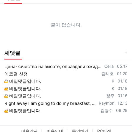
글이 없습니다.
새댓글
등록자
등록일
Цена-качество на высоте, оправдали ожидания https://vpncheburnet.top/
Celia
05.17
등록자
등록일
에코걸 신청
김태호
01.20
등록자
등록일
비밀댓글입니다.
K
01.18
등록자
등록일
비밀댓글입니다.
K
01.18
등록자
등록일
비밀댓글입니다.
청주
01.16
등록자
등록일
Right away I am going to do my breakfast, once having my breakfast coming yet ag…
Raymon
12.13
등록자
등록일
비밀댓글입니다.
김광수
09.29
이용약관
이용안내
문의하기
PC버전