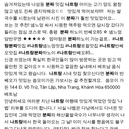
숨겨져있는데 나성동
분짜
맛집
나트랑
어이는 고기 양도 왕창
많고 넴도 진짜 큼지막해요ㄷㄷ ​ ​ 맛있게 먹어보쟈!!!! ​ ​ 저는 쌀
국수를 시켰는데 남편이 시킨 이
분짜
가 훨씬 맛있었어요...
보는 것 추천! 넴느엉 싸서 시원한 맥주랑 먹으면 담시장 갔다가
들리는 점심 코스로 딱. 총평 ​
분짜
하노이 반쎄오85 ☆ 넴느엉
당반꾸엔 ★★★☆☆ ​ ​ 엄마랑은
분짜
하노이 가는걸로.. ​ #
나트
랑
분짜
맛집 #
나트랑
넴느엉맛집 #
나트랑
로컬맛집 #
나트랑
반쎄
오맛집 #
나트랑
분짜
하노이 #
나트랑
반쎄오85...
신경 쓰였는데 확실히 한국인들이 많이 방문하는 곳은 믿고 먹
을만한 것 같아요ㅎㅎ 시원하고 깔끔한 실내에서 베트남 음식
맛있게 먹고 왔습니다. ​
나트랑
시내 맛집 찾으신다면
분짜
와 반
쎄오가 맛있는 씀모이가든 가보시는 걸 추천할게요. ​ ​ 씀모이 가
든 144 Đ. Võ Trứ, Tân Lập, Nha Trang, Khánh Hòa 650000
베트남
안녕하세요 여러분 지난
나트랑
여행때 맛있게 먹었던 맛집 '냐
벱' 리뷰를 드디어 합니다..! ​ 사실 냐벱은 다낭에서도 다녀온 맛
집인데 그때 먹었던
분짜
와 해산물쌀국수가 너무너무 생각이 나
서
나트랑
에서 한국 돌아오는 그 날! 이미 식사를 했음에도 불구
하고 다녀온 맛집입니다...(돼지런) ​ 방금 정보 찾는다고 검색...