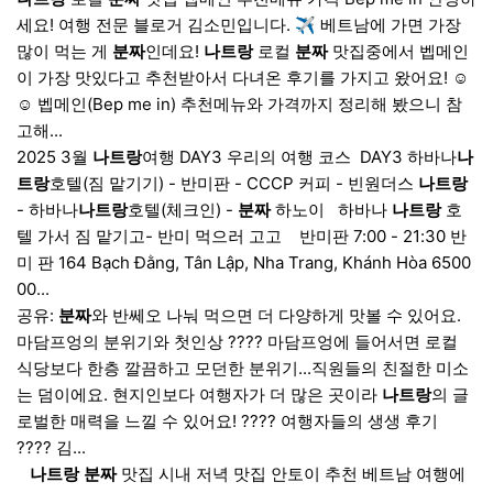
세요! 여행 전문 블로거 김소민입니다. ✈️ 베트남에 가면 가장
많이 먹는 게
분짜
인데요!
나트랑
로컬
분짜
맛집중에서 벱메인
이 가장 맛있다고 추천받아서 다녀온 후기를 가지고 왔어요! ☺️
☺️ 벱메인(Bep me in) 추천메뉴와 가격까지 정리해 봤으니 참
고해...
2025 3월
나트랑
여행 DAY3 우리의 여행 코스 ​ DAY3 하바나
나
트랑
호텔(짐 맡기기) - 반미판 - CCCP 커피 - 빈원더스
나트랑
- 하바나
나트랑
호텔(체크인) -
분짜
하노이 ​ ​ 하바나
나트랑
호
텔 가서 짐 맡기고- 반미 먹으러 고고 ​ ​ ​ 반미판 7:00 - 21:30 반
미 판 164 Bạch Đằng, Tân Lập, Nha Trang, Khánh Hòa 6500
00...
공유:
분짜
와 반쎄오 나눠 먹으면 더 다양하게 맛볼 수 있어요.
마담프엉의 분위기와 첫인상 ???? 마담프엉에 들어서면 로컬
식당보다 한층 깔끔하고 모던한 분위기...직원들의 친절한 미소
는 덤이에요. 현지인보다 여행자가 더 많은 곳이라
나트랑
의 글
로벌한 매력을 느낄 수 있어요! ???? 여행자들의 생생 후기
???? 김...
​ ​ ​
나트랑
분짜
맛집 시내 저녁 맛집 안토이 추천 베트남 여행에