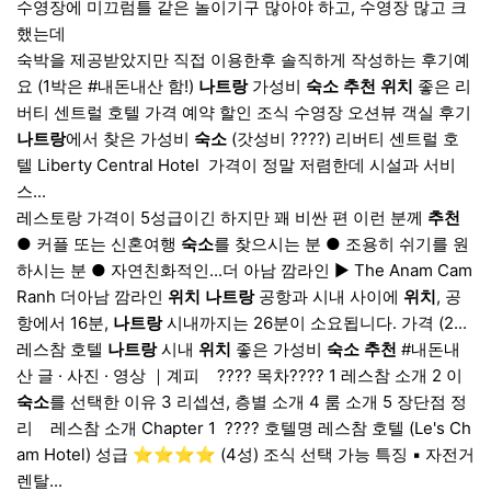
수영장에 미끄럼틀 같은 놀이기구 많아야 하고, 수영장 많고 크
했는데
숙박을 제공받았지만 직접 이용한후 솔직하게 작성하는 후기예
요 (1박은 #내돈내산 함!)
나트랑
가성비
숙소
추천
위치
좋은 리
버티 센트럴 호텔 가격 예약 할인 조식 수영장 오션뷰 객실 후기
나트랑
에서 찾은 가성비
숙소
(갓성비 ????) 리버티 센트럴 호
텔 Liberty Central Hotel ​ 가격이 정말 저렴한데 시설과 서비
스...
레스토랑 가격이 5성급이긴 하지만 꽤 비싼 편 이런 분께
추천
● 커플 또는 신혼여행
숙소
를 찾으시는 분 ● 조용히 쉬기를 원
하시는 분 ● 자연친화적인...더 아남 깜라인 ▶ The Anam Cam
Ranh 더아남 깜라인
위치
나트랑
공항과 시내 사이에
위치
, 공
항에서 16분,
나트랑
시내까지는 26분이 소요됩니다. 가격 (2...
레스참 호텔
나트랑
시내
위치
좋은 가성비
숙소
추천
#내돈내
산 글 · 사진 · 영상 ｜계피 ​ ​ ​ ???? 목차???? 1 레스참 소개 2 이
숙소
를 선택한 이유 3 리셉션, 층별 소개 4 룸 소개 5 장단점 정
리 ​ ​ ​ 레스참 소개 Chapter 1 ​ ???? 호텔명 레스참 호텔 (Le's Ch
am Hotel) 성급 ⭐⭐⭐⭐ (4성) 조식 선택 가능 특징 ▪️ 자전거
렌탈...