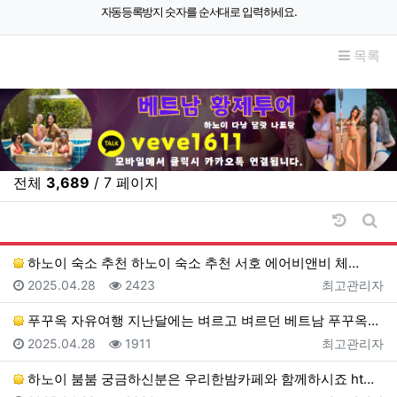
자동등록방지 숫자를 순서대로 입력하세요.
목록
전체
3,689
/ 7 페이지
날짜순 
게시
하노이 숙소 추천 하노이 숙소 추천 서호 에어비앤비 체…
등록일
조회
등록자
2025.04.28
2423
최고관리자
푸꾸옥 자유여행 지난달에는 벼르고 벼르던 베트남 푸꾸옥…
등록일
조회
등록자
2025.04.28
1911
최고관리자
하노이 붐붐 궁금하신분은 우리한밤카페와 함께하시죠 ht…