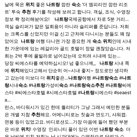
날에 묵은
위치
좋은
나트랑
깜란
숙소
'더 엠피리언 깜란 리조
트' 투숙
추천
후기를 작성해 보려고 합니다. 객실, 조식, 수영장
정보 쫙 정리해놨어요! ​ ​ ​
나트랑
국제공항에서 차로 5분 거리...
객실 슬리퍼가 얇은 일회용이 아니라 슬리퍼를 준답니다. 저희
는 크록스를 신었지만 이걸 신고 근처에 다니시는 분들도 꽤 많
았어요 ​
나트랑
여행 다니면 가장 중요한 게
숙소
위치
인데 시내
한 가운데에 있는 레갈리아 골드 호텔이 정말 괜찮았습니다. 저
희는 2박 후에 풀빌라로 넘어갔는데 오히려 시내에 있는...
당장 씨에스타를 예약하십시오! 넘 좋으니께,, ​ ​
나트랑
시내 쪽
에
위치
해있다고해서 단순히 어~시내 좋지~ 정도로만 생각하
고 갔는데 이보다 더
위치
좋은...
나트랑
여행 #
나트랑
숙소
#
나트
랑
시내
숙소
#
나트랑
가성비
숙소
#
나트랑
숙소
추천
#
나트랑
씨에
스타 #씨에스타호텔 #시에스타호텔 #
나트랑
시에스타 #seaest
a...
린스, 바디워시가 있긴 한데 퀄리티가 그냥 그래서 예민한 분들
은 개별 지참
추천
해요. 어메니티로는 칫솔과 면도기, 샤워캡.
면봉 등이 있었고요. 바디로션도...가장 마음에 들어 했던 부분
은 바로
위치
! 수영장 ​ 인피니티 풀이 있던 이번
나트랑
숙소
​ 더
운 날씨에 지친 저희는 낮 시간대에는 수영장으로 달려가 수