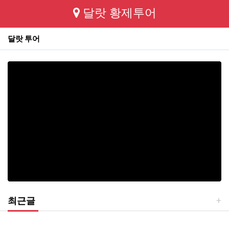
달랏 황제투어
달랏 투어
최근글