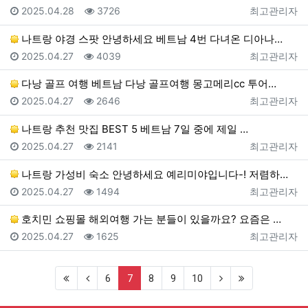
등록일
조회
등록자
2025.04.28
3726
최고관리자
나트랑 야경 스팟 안녕하세요 베트남 4번 다녀온 디아나…
등록일
조회
등록자
2025.04.27
4039
최고관리자
다낭 골프 여행 베트남 다낭 골프여행 몽고메리cc 투어…
등록일
조회
등록자
2025.04.27
2646
최고관리자
나트랑 추천 맛집 BEST 5 베트남 7일 중에 제일 …
등록일
조회
등록자
2025.04.27
2141
최고관리자
나트랑 가성비 숙소 안녕하세요 예리미야입니다-! 저렴하…
등록일
조회
등록자
2025.04.27
1494
최고관리자
호치민 쇼핑몰 해외여행 가는 분들이 있을까요? 요즘은 …
등록일
조회
등록자
2025.04.27
1625
최고관리자
(first)
(previous)
(current)
(next)
(last)
6
7
8
9
10