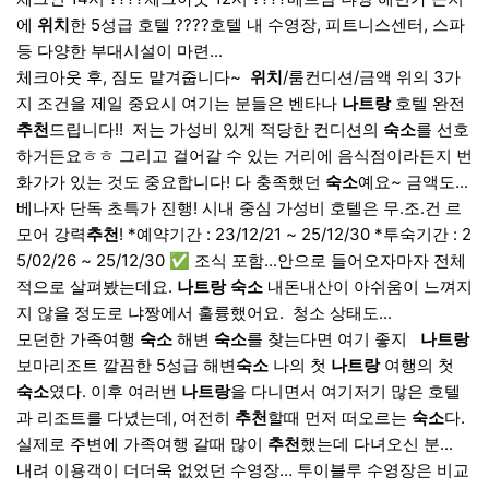
에
위치
한 5성급 호텔 ????호텔 내 수영장, 피트니스센터, 스파
등 다양한 부대시설이 마련...
체크아웃 후, 짐도 맡겨줍니다~ ​
위치
/룸컨디션/금액 위의 3가
지 조건을 제일 중요시 여기는 분들은 벤타나
나트랑
호텔 완전
추천
드립니다!! ​ 저는 가성비 있게 적당한 컨디션의
숙소
를 선호
하거든요ㅎㅎ 그리고 걸어갈 수 있는 거리에 음식점이라든지 번
화가가 있는 것도 중요합니다! 다 충족했던
숙소
예요~ 금액도...
베나자 단독 초특가 진행! 시내 중심 가성비 호텔은 무.조.건 르
모어 강력
추천
! *예약기간 : 23/12/21 ~ 25/12/30 *투숙기간 : 2
5/02/26 ~ 25/12/30 ✅ 조식 포함...안으로 들어오자마자 전체
적으로 살펴봤는데요.
나트랑
숙소
내돈내산이 아쉬움이 느껴지
지 않을 정도로 냐짱에서 훌륭했어요. ​ 청소 상태도...
모던한 가족여행
숙소
해변
숙소
를 찾는다면 여기 좋지 ​ ​
나트랑
보마리조트 깔끔한 5성급 해변
숙소
나의 첫
나트랑
여행의 첫
숙소
였다. 이후 여러번
나트랑
을 다니면서 여기저기 많은 호텔
과 리조트를 다녔는데, 여전히
추천
할때 먼저 떠오르는
숙소
다.
실제로 주변에 가족여행 갈때 많이
추천
했는데 다녀오신 분...
내려 이용객이 더더욱 없었던 수영장… 투이블루 수영장은 비교