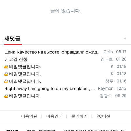
글이 없습니다.
새댓글
등록자
등록일
Цена-качество на высоте, оправдали ожидания https://vpncheburnet.top/
Celia
05.17
등록자
등록일
에코걸 신청
김태호
01.20
등록자
등록일
비밀댓글입니다.
K
01.18
등록자
등록일
비밀댓글입니다.
K
01.18
등록자
등록일
비밀댓글입니다.
청주
01.16
등록자
등록일
Right away I am going to do my breakfast, once having my breakfast coming yet ag…
Raymon
12.13
등록자
등록일
비밀댓글입니다.
김광수
09.29
이용약관
이용안내
문의하기
PC버전