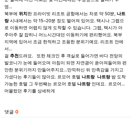
영...
북부에
위치
한 프라이빗 리조트 공항에서는 차로 약 50분,
나트
랑
시내에서는 약 15~20분 정도 떨어져 있어요. 택시나 그랩으
로 이동하면 어렵지 않게 도착할 수 있습니다. 그랩, 택시가 아
주아주 잘 잡히니 어느시간대던 이동하기에 편리했어요. 북부
지역에 있어서 조금 한적하고 조용한 분위기예요. 리조트 안에
서...
걸
추천
드려요. ​ ​ 또한 체크인 후 객실로 들어가면 바다 전망의
발코니가 눈에 들어오며 아침이 되면 자연광이 쏟아져들어와 편
안한 분위기까지 만들어주지요...만끽하신 뒤 만족감을 가지고
가셨다는 후기들이 많아요. 르모어 호텔
나트랑
​
나트랑
밤 도착
가능한 호텔 그 두번째는 르모어 호텔
나트랑
인데요. ​ 르모어...
머물렀던 후기를 상세하게
베트남밤문화현지정보 베트남유흥가격정보 베트남라운지 베트남스파 베트남유흥클럽 베
관련자료
댓글
0