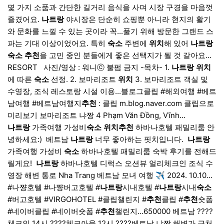
몇 가지 소품과 간단한 길거리 음식을 사며 시장 구경을 마음껏
즐겼어요.
나트랑
야시장은 단순히 쇼핑뿐 아니라 현지의 활기
와 문화를 느낄 수 있는 곳이라 꼭...풀기 위해 방문한 그랜드 스
파는 기대 이상이었어요. 특히
숙소
주변에
위치
해 있어
나트랑
숙소
추천
을 고민 중인 분들에게 좋은 선택지가 될 것 같아요...
RESORT ​ ​ 사진/영상 : 워니ⓒ 불펌 금지 -목차- 1.
나트랑
위치
에 따른
숙소
선정. 2. 보마리조트
위치
3. 보마리조트 객실 및
수영장, 조식 레스토랑 시설 이용...블로그클립 #해외여행 #베트
남여행 #베트남여행지
추천
: 클립 m.blog.naver.com 클립으로
미리보기 보마리조트 냐짱 4 Phạm Văn Đồng, Vĩnh...
나트랑
가족여행 가성비
숙소
위치
추천
하바나호텔 패밀리룸 안
녕하세요:) ​ 베트남
나트랑
너무 좋아하는 핏치입니다. ​
나트랑
가족여행 가성비
숙소
하바나호텔 패밀리룸 숙박 후기를 전해드
릴게요! ​
나트랑
하바나호텔 디럭스 오션뷰 얼리체크인 조식 수
영장 해변 통로 Nha Trang 베트남 모녀 여행 ✈️ 2024. 10.10...
#나쨩호텔 #나쨩버고호텔 #
나트랑
시내호텔 #
나트랑
시내
숙소
#버고호텔 #VIRGOHOTEL #클립챌린지 #
추천
클립 #
추천
숏폼
#네이버클립 #네이버숏폼 #
추천
챌린지...650000 베트남 ????
체크인 14시 ????️체크아웃 12시 ????베트남 냐짱 해변가 근처