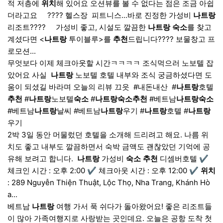
적 저층에
위치
해 있어요 오션뷰를 볼 수 없다는 점은 조금 아쉽
더라고요 ​ ​ ​ ​ ???? 헬스장 ​ 피트니스...바로 진정한 가성비
나트랑
리조트???? ​ ​ ​ ​ 가성비 좋고, 시설도 깔끔한
나트랑
숙소
를 찾고
계셨다면 <
나트랑
투이블루>를
추천
드립니다???? 보물창고 프
로모션...
무엇보다 이제 체크아웃할 시간ㅋㅋㅋㅋ 조식먹으러 노보텔 잡
았어요 사실 ​
나트랑
노보텔 호텔 내부와 조식 궁금하셨다면 도
움이 되셨길 바라며 오늘의 리뷰 끄읏 ​ #내돈내산 ​ #
나트랑
호텔
추천
#
나트랑
노보텔
숙소
#
나트랑
숙소
추천
#베트남
나트랑
숙소
#베트남
나트랑
날씨 #베트남
나트랑
우기 #
나트랑
호텔 #
나트랑
우기
2박 3일 동안 머물렀던 호텔을 소개해 드리려고 해요. 나름 위
치도 좋고 내부도 깔끔하면서 숙박 금액도 괜찮았던 기억에 공
유해 보려고 합니다. ​
나트랑
가성비
숙소
추천
디셈버호텔 ✔️
체크인 시간 : 오후 2:00 ✔️ 체크아웃 시간 : 오후 12:00 ✔️
위치
: 289 Nguyễn Thiện Thuật, Lộc Thọ, Nha Trang, Khánh Hò
a...
베트남
나트랑
여행 가서 푹 쉬다가 돌아왔어요! 좋은 리조트들
이 많아 가족여행지로 사랑받는 곳인데요. 오늘은 공항 도착 첫