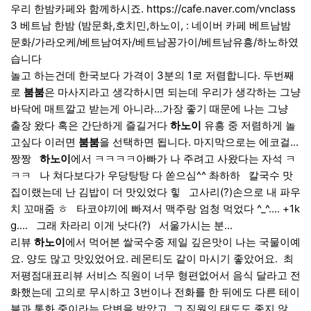
우리 한밤카페와 함께하시죠. https://cafe.naver.com/vnclass
3 베트남 한밤 (밤문화,호치민,하노이, : 네이버 카페 베트남밤
문화/가라오케/베트남여자/베트남꽁가이/베트남유흥/하노하였
습니다
놀고 하는건데 한국보다 가격이 3분의 1로 저렴합니다. 두번째
로
붐붐
은 마사지라고 생각하시면 되는데 우리가 생각하는 그냥
바닥에 매트깔고 받는게 아니라...가장 좋기 때문에 나는 그냥
출장 왔다 혹은 간단하게 즐길거다
하노이
유흥 중 저렴하게 놀
고싶다 이러면
붐붐
을 선택하면 됩니다. 마지막으로는 에코걸...
짱짱 ​ ​
하노이
에서 ㅋㅋㅋㅋ아빠가 나 주려고 사왔다는 자석 ㅋ
ㅋㅋ ​ ​ 나 쳐다보다가 우당탕탕 다 쏟으심^^ 촤하하 ​ ​ 칼국수 맛
집이랬는데 난 김밥이 더 맛있었다 힣 ​ ​ 고사리(?)손으로 내 파우
치 꼬매줌 ㅎ ​ ​ 타코야끼에 빠져서 맥주랑 엄청 먹었다 ^_^.... +1k
g.... ​ ​ 그래 차라리 이게 낫다(?) ​ ​ 서울가시는 분...
리뷰
하노이
에서 먹어본 쌀국수중 제일 깊은맛이 나는 국물이예
요. 양도 많고 맛있었어요. 레몬티도 같이 마시기 좋았어요. ​ 최
저평점대표리뷰 서비스 직원이 너무 형편없어서 음식 달라고 전
화했는데 고의로 무시하고 3번이나 전화를 한 뒤에도 다른 테이
블과 통화 중이라는 답변을 받았고, 그 직원의 태도도 좋지 않