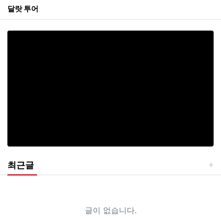
달랏 투어
최근글
글이 없습니다.