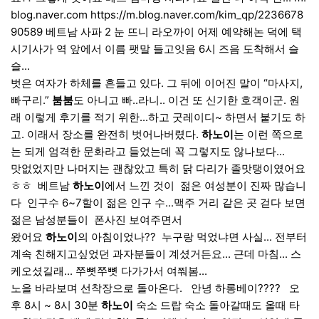
blog.naver.com https://m.blog.naver.com/kim_qp/2236678
90589 베트남 사파 2 눈 뜨니 라오까이 어제 예약해논 덕에 택
시기사가 역 앞에서 이름 팻말 들고잇음 6시 즈음 도착해서 슬
슬...
벗은 여자가 하체를 흔들고 있다. 그 뒤에 이어진 말이 “마사지,
빠구리.”
붐붐
도 아니고 빠..라니.. 이건 또 신기한 호객이군. 원
래 이렇게 후기를 적기 위한...하고 굿레이디~ 하면서 붙기도 하
고. 이래서 장소를 완전히 벗어나버렸다.
하노이
는 이런 쪽으로
는 되게 엄격한 문화라고 들었는데 꼭 그렇지도 않나보다...
맛없었지만 나머지는 괜찮았고 특히 닭 다리가 졸맛탱이였어요
ㅎㅎ ​ 베트남
하노이
에서 느낀 것이 ​ 젊은 여성분이 진짜 많습니
다 ​ 인구수 6~7할이 젊은 인구 수...맥주 거리 같은 곳 걷다 보면
젊은 남성분들이 ​ 폰사진 보여주면서
왔어요
하노이
의 아침이었나?? ​ 누구랑 먹었냐면 사실... 전부터
계속 친해지고싶었던 과자분들이 계셨거든요... 근데 마침... 스
케오셨길래... 쭈뼛쭈뼛 다가가서 여쭤봄... ​
노을 바라보며 선착장으로 돌아온다. ​ ​ 안녕 하롱베이???? ​ ​ 오
후 8시 ~ 8시 30분
하노이
숙소 드랍 숙소 돌아갈때도 올때 타