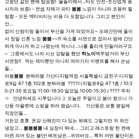
고왔던 같은 밴에 탑승함! ​ 물놀이해서...타도 안전-조선업계 종
사자의 보증) - 컨셉 자체가 파티
붐붐
느낌이 아니라 조용히 힐
링함 - 모든 액티비티는 비용 다 포함입니다. 그리고 본인이
안...
없이 신랑이랑 둘이서 부산을 가게 되었어요~ 오래간만에 둘이
서 정말 신혼 느낌
붐붐
~~!!! 숙소를 서면으로 잡아서 밤에 간단
하게 마시자 하고 나왔는데 역시나...나를 홀리게 만들더라구요
~ ​ 그중에서도 나의 시선 강탈을 했던
하노이
맥주밤거리 부산
서면점!! ​ ​ 먹는 재미뿐만 아니라 여러가지 이벤트를 해서 손님
들...
라붐
붐붐
​ 분짜라붐 가산디지털역점 서울특별시 금천구 디지털
로9길 47 1층 102호 분짜라붐 ​ ????디지털로9길 47 1층 / 10:3
0-21:30 토요일 11:00-19:30 일요일 10:00-15:30 / ???? 주차
ㅇ ​ ​ 안녕하세요 시루입니다 :) ​ 오늘은 주말이고 봄이 왔으니 가
산동 아울렛에 쇼핑을 하러 왔습니다. ​ ​ ​ 가산동은 보통 평일에
직장인들...
거든요 호홋 ​ 온갖 산해진미 다 있는 뷔페도 그렇지만 저 와인
냉장고...
붐붐
붐붐
내 심장이 뛰네... ​ 그리고 레스토랑 한 켠에
마련 되어 있는 불단! 베트남은...귀여바요... 특히 어떤 불단이든