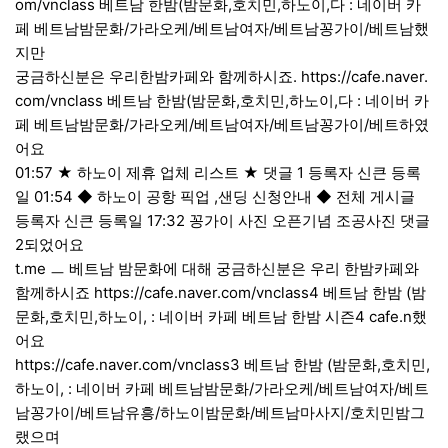
om/vnclass 베트남 한밤(밤문화,호치민,하노이,다 : 네이버 카
페 베트남밤문화/가라오케/베트남여자/베트남꽁가이/베트남했
지만
궁금하신분은 우리한밤카페와 함께하시죠. https://cafe.naver.
com/vnclass 베트남 한밤(밤문화,호치민,하노이,다 : 네이버 카
페 베트남밤문화/가라오케/베트남여자/베트남꽁가이/베트하였
어요
01:57 ★ 하노이 제휴 업체 리스트 ★ 댓글 1 등록자 신큰 등록
일 01:54 ◆ 하노이 공항 픽업 ,샌딩 신청안내 ◆ 전체 게시글
등록자 신큰 등록일 17:32 꽁가이 사진 오픈기념 조공사진 댓글
2되었어요
t.me ㅡ 베트남 밤문화에 대해 궁금하신분은 우리 한밤카페와
함께하시죠 https://cafe.naver.com/vnclass4 베트남 한밤 (밤
문화,호치민,하노이, : 네이버 카페 베트남 한밤 시즌4 cafe.n했
어요
https://cafe.naver.com/vnclass3 베트남 한밤 (밤문화,호치민,
하노이, : 네이버 카페 베트남밤문화/가라오케/베트남여자/베트
남꽁가이/베트남유흥/하노이밤문화/베트남마사지/호치민밤그
랬으며