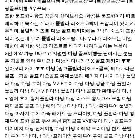
사파여행 #무이네
골프
여행 #달랏골프장 #나트랑골프장 #나트
랑
골프
여행 #푸꾸옥...
포함 불포함사항도 꼼꼼히 살펴보세요. 항공은 불포함이라 따로
예약하고 숙소는 푸라마
풀빌라
리조트 3박이 포함되어 있어요.
푸라마
풀빌라
리조트
다낭
골프
패키지
에는 3박의 숙소가 포함
되어 있는데 무려
풀빌라
리조트랍니다. 푸라마 리조트는 미안
해변에 위치한 5성급 리조트로 바다가 내려다보이는 녹음이...
2인 예약 가능 ! 빠르고 저렴한
다낭
골프
여행을 원하시는 분들
은 핑골로 연락 주세요 ! ​
다낭
베다나라군 X
골프
패키지
▼▼
알아보러 가기 ▼▼
다낭
[랑코
풀빌라
리조트+
골프
] 베다나라군
골프
- 핑골
골프
티오골프 황제풀빌라 패키지 마사지 다낭 풀빌
라 다낭 다낭 투어 다낭 VVIP투어 다낭 다낭 상품 다낭 풀빌라
풀빌라 다낭 다낭 VIP 다낭 풀빌라 다낭 골프장 황제투어 다낭
+ 업체 후기 황제풀빌라 다낭 다낭 리스트 황제코스 포함 다낭
황제골프 골프 다낭 예약 다낭 다낭 다낭 다낭 황제투어 풀빌라
다낭 마사지 투어 가족 패키지 골 프라이빗 다낭 풀빌라 다낭 황
제투어 포함 골프 추천 추천 황제골프 VVIP투어 다낭 골프투어
미케비치 다낭 단체여행 다낭 다낭 & 예약 프리미엄 현지 풀빌
라 투어 다낭 다낭 다낭 프리미엄 황제투어 황제 골프 다낭 다낭