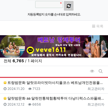
자동등록방지 숫자를 순서대로 입력하세요.
목록
전체
6,765
/ 1 페이지
조회순 
게시
트랑밤문화 달랏프라이빗마사지풀코스 베트남개인전용풀패키지…
등록일
조회
등록자
2024.11.20
7123
최고관리자
달랏밤문화 aa 달랏전통체험황제투어 다낭디럭스스파풀패키…
등록일
조회
등록자
2024.12.12
6656
최고관리자