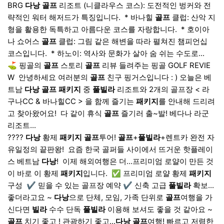
BRG
다낭
골프
리조트 (니클라우스 코스): 도전적인 벙커와 전
략적인 워터 해저드가 특징입니다. ​ * 바나힐
골프
클럽: 산악 지
형을 활용한 독특하고 아름다운 코스를 자랑합니다. ​ * 호이아
나 쇼어스
골프
클럽: 그림 같은 해변을 따라 펼쳐진 챔피언십
코스입니다. ​ * 하노이: 역사와 문화가 살아 숨 쉬는 수도로...
⛳ 핑골의
골프
스토리
골프
리뷰 들려주는 핑골 GOLF REVIE
W ​ 안녕하세요 여러분의
골프
친구 핑거스입니다 : ) 오늘은 베
트남
다낭
골프
패키지
중
풀빌라
리조트와 2개의 골프장 < 라
구나CC & 바나힐CC > 을 함께 즐기는
패키지
를 안내해 드리려
고 찾아왔어요! ​ 다 같이 휴식
골프
즐기러 출~발! 베다나 라군
리조트...
????
다낭
황제
패키지
골프
투어!
골프
+
풀빌라
+렌트카 완전 자
유일정의 끝판왕! ​ 요즘 한국 골퍼들 사이에서 뜨거운 핫플레이
스 베트남
다낭
! ​ 이제 해외여행은 더...프리미엄 로얄이 만든 것
이 바로 이 황제
패키지
입니다. ​ ✅ 프리미엄 로얄 황제
패키지
구성 ​ ✔️ 믿을 수 있는 골프장 예약 ✔️ 신축 고급
풀빌라
확보...
좋더라고요 ~
다낭
으로 단체, 모임, 가족 단위로
골프
여행을 가
신다면
빌라
수수 단독
풀빌라
이용해 보셔도 좋을 것 같아요 ~
골프
치기 좋고 ! 관광하기 좋고...
다낭
골프
여행! 빠르고 저렴한