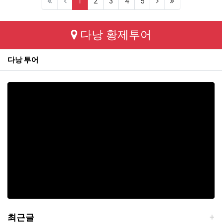
(current)
(next)
(last)
1
2
3
4
5
다낭 황제투어
다낭 투어
최근글