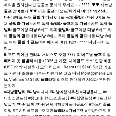
예약을 원하신다면 핑골로 문의해 주세요 ~~ ???? ​ ▼▼ 베트남
골프
알아보기 ▼▼ 핑골
골프
티오프/
패키지
예약 fing.golf...
다낭
6베드 독채
풀빌라
다낭
6베드 독채
풀빌라
다낭
6베드 독
채
풀빌라
다낭
6베드 독채
풀빌라
골프
여행
다낭
6베드 독채
풀
빌라
골프
여행
다낭
6베드 독채
풀빌라
골프
여행
다낭
6베드 독
채
풀빌라
골프
여행
다낭
6베드 독채
풀빌라
골프
여행
다낭
6베
드 독채
풀빌라
골프
여행
패키지
여행 1일차 ????
다낭
공항 도
착...
리조트 뛰어난 관리와 서비스로 호평 ???? 3. 베트남
골프
여행
패키지
및
풀빌라
비용 (2025년 기준) 지역
골프
코스1인당 비용
(USD)숙박 시설후기 요약 하노이...Resort 약 $140 5성급 리조
트 자연과 조화를 이루는 아름다운 코스
다낭
Montgomerie Lin
ks Vietnam 약 $130
풀빌라
형 리조트 현대적인 시설과 편안한
분위기...
#
다낭
풀빌라
#
다낭
마사지 #
다낭
여행지추천 #
다낭
용대교 #바
나힐스골프장 #몽고메리링크스골프장 #
다낭
골프장 #베트남한
달살기 #
다낭
날씨 #
다낭
단체여행 #하노이골프장 #하노이
골프
여행 #호치민골프장 #호치민
풀빌라
#
다낭
호텔 #무엉탄호텔 #