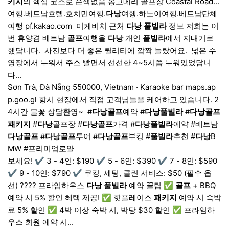
키지
의 핵심 코스로 손색없음 몽고메리 골프장 Coastal Road...
여행.베트남호텔.호치민여행.
다낭
여행.하노이여행.베트남단체
여행 pf.kakao.com ​ 미케비치 근처
다낭
풀빌라
정보 저희는 이
번 휴양겸 베트남
골프
여행을
다낭
개인
풀빌라
에서 지내기로
했답니다. ​ 사진보다 더 좋은 퀄리티에 깜짝 놀랐어요. ​ 넓은 수
영장에서 누워서 주스 빨면서 선선한 4~5시쯤 누워있었답니
다...
Sơn Trà, Đà Nẵng 550000, Vietnam · Karaoke bar maps.ap
p.goo.gl 항시 현장에서 직접 고객님들을 케어하고 있습니다. 2
4시간 불꽃 상담환영~ ​ #
다낭
골프
예약 #
다낭
풀빌라
#
다낭
골프
패키지
#
다낭
골프장 #
다낭
골프
가격 #
다낭
풀빌라
예약 #베트남
다낭
골프
#
다낭
골프
투어 #
다낭
골프
부킹 #
풀빌라
추천 #
다낭
B
MW #프리미엄로얄
보세요! ✔ 3 - 4인: $190 ✔ 5 - 6인: $390 ✔ 7 - 8인: $590
✔ 9 - 10인: $790 ✔ 쿠킹, 세팅, 클린 서비스: $50 (필수 옵
션) ???? 프라임하우스
다낭
풀빌라
예약 꿀팁 ✅
골프
+ BBQ
예약 시 5% 할인 혜택 제공! ✅ 핫플레이스
패키지
예약 시 숙박
료 5% 할인 ✅ 4박 이상 숙박 시, 박당 $30 할인 ✅ 프라임하
우스 회원 예약 시...