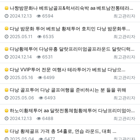
나짱밤문화나 베트남골프&럭셔리숙박 aa 베트남전통테라피…
등록일
조회
등록자
2024.12.13
6594
최고관리자
다낭 밤문화 투어 베트남 황제투어 호치민 다낭 밤문화투…
등록일
조회
등록자
2025.05.11
6535
최고관리자
다낭황제투어 다낭유흥 달랏프리미엄골프라운드 달랏디럭스클…
등록일
조회
등록자
2024.12.14
6531
최고관리자
다낭 VVIP투어 전문 여행사 테라투어가 베트남 다낭으…
등록일
조회
등록자
2025.05.16
6499
최고관리자
다낭 골프투어 다낭 골프여행을 준비하시는 분 들을 위해
등록일
조회
등록자
2025.05.06
6493
최고관리자
하노이황제투어 aa 달랏전통체험황제투어 다낭프리미엄아로…
등록일
조회
등록자
2024.12.13
6488
최고관리자
다낭 황제골프 가격 총 54홀로, 연습 라운드, 대회 …
등록일
조회
등록자
2025.05.04
6477
최고관리자