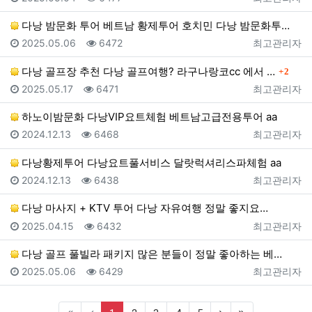
다낭 밤문화 투어 베트남 황제투어 호치민 다낭 밤문화투…
등록일
조회
등록자
2025.05.06
6472
최고관리자
댓글
다낭 골프장 추천 다낭 골프여행? 라구나랑코cc 에서 …
2
등록일
조회
등록자
2025.05.17
6471
최고관리자
하노이밤문화 다낭VIP요트체험 베트남고급전용투어 aa
등록일
조회
등록자
2024.12.13
6468
최고관리자
다낭황제투어 다낭요트풀서비스 달랏럭셔리스파체험 aa
등록일
조회
등록자
2024.12.13
6438
최고관리자
다낭 마사지 + KTV 투어 다낭 자유여행 정말 좋지요…
등록일
조회
등록자
2025.04.15
6432
최고관리자
다낭 골프 풀빌라 패키지 많은 분들이 정말 좋아하는 베…
등록일
조회
등록자
2025.05.06
6429
최고관리자