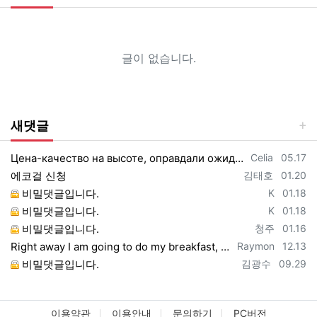
글이 없습니다.
새댓글
등록자
등록일
Цена-качество на высоте, оправдали ожидания https://vpncheburnet.top/
Celia
05.17
등록자
등록일
에코걸 신청
김태호
01.20
등록자
등록일
비밀댓글입니다.
K
01.18
등록자
등록일
비밀댓글입니다.
K
01.18
등록자
등록일
비밀댓글입니다.
청주
01.16
등록자
등록일
Right away I am going to do my breakfast, once having my breakfast coming yet ag…
Raymon
12.13
등록자
등록일
비밀댓글입니다.
김광수
09.29
이용약관
이용안내
문의하기
PC버전