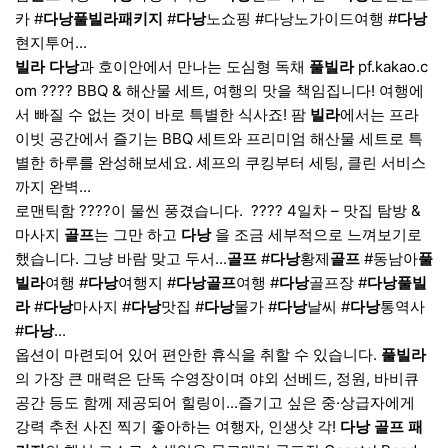
카 #
다낭
풀빌라
패키지
#
다낭
노쇼핑 #다낭노가이드여행 #
다낭
현지투어...
빌라
다낭
과 호이안에서 만나는 도심형 독채
풀빌라
pf.kakao.c
om ???? BBQ & 해산물 세트, 여행의 맛을 책임집니다! 여행에
서 빠질 수 없는 것이 바로 특별한 식사죠! 팜
빌라
에서는 프라
이빗 공간에서 즐기는 BBQ 세트와 프리미엄 해산물 세트로 특
별한 하루를 완성해보세요. 셰프의 쿠킹부터 세팅, 클린 서비스
까지 완벽...
로맨틱함 ????이 물씬 풍겼습니다. ​ ???? 4일차 – 맛집 탐방 &
마사지
골프
는 그만 하고
다낭
을 조금 세부적으로 느껴보기로
했습니다. 그냥 바람 맞고 두서...
골프
#
다낭
황제
골프
#동남아
풀
빌라
여행 #
다낭
여행지 #
다낭
골프
여행 #
다낭
골프장 #
다낭
풀빌
라
#
다낭
마사지 #
다낭
맛집 #
다낭
물가 #
다낭
날씨 #
다낭
통역사
#
다낭
...
옵션이 마련되어 있어 편안한 휴식을 취할 수 있습니다.
풀빌라
의 가장 큰 매력은 단독 수영장이며 야외 선베드, 정원, 바비큐
공간 등도 함께 제공되어 힐링이...즐기고 싶은 중·상급자에게
강력 추천 사진 찍기 좋아하는 여행자, 인생샷 각!
다낭
골프
패