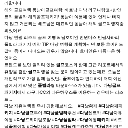
러합니다
해외 골프여행 동남아골프여행: 베트남 다낭 라구나랑코+반얀
트리 풀빌라 해외골프패키지! 동남아 여행에 있어 언제나 빠지
지 않고 거론되는 베트남은 대표적인 동남아 해외 골프여행지중
의었어요
다낭 빈펄 리조트 골프 여행 & 남호이안 빈원더스 빈펄사파리
풀빌라 패키지 예약 TIP 다낭 여행을 계획하시면 보통 호이안도
같이 묶어서 다녀오는 경우가 많습니다. 호이안은 아름다운 하
였어요
트렌드를 보면 퀄리티 있는
골프
코스와 함께 고급 리조트에서의
휴양을 겸한
골프
여행을 찾는 분이 많아지고 있는데요! 오늘은
개인적으로 가장 맘에 들었던...
골프
여행과 연계하여 저희 여신
골에서 계약 맺은
풀빌라
형 타운하우스가 있습니다. ​
다낭
골프
패키지
에서 라구나CC의 타운하우스를 이용하는 경우에는 리조
트...
다낭
자유여행을 즉시 경험해보세요. ​ ​ ​ #
다낭
황제 #
다낭
황제
패
키지
#
다낭
골프
투어 #
다낭
풀빌라
추천 #
다낭
렌트카 #
다낭
자유
여행 #
다낭
프리미엄로얄 #
다낭
풀빌라
#
다낭
여행
패키지
#베트
남
골프
여행 #
다낭
가성비여행 #
다낭
렌트카추천 #
다낭
한인렌트