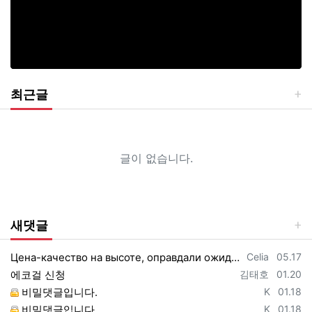
최근글
글이 없습니다.
새댓글
등록자
등록일
Цена-качество на высоте, оправдали ожидания https://vpncheburnet.top/
Celia
05.17
등록자
등록일
에코걸 신청
김태호
01.20
등록자
등록일
비밀댓글입니다.
K
01.18
등록자
등록일
비밀댓글입니다.
K
01.18