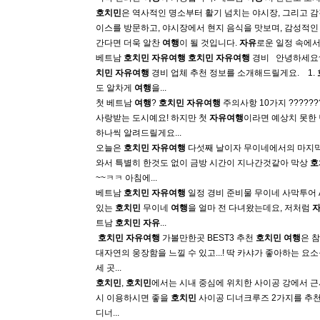
호치민
은 역사적인 명소부터 활기 넘치는 야시장, 그리고 
이스를 방문하고, 야시장에서 현지 음식을 맛보며, 감성적인 
간다면 더욱 알찬
여행
이 될 것입니다.
자유
로운 일정 속에
베트남
호치민
자유여행
호치민
자유여행
경비 ​ ​ 안녕하세요~
치민
자유여행
경비 업체 추천 정보를 소개해드릴게요. ​ ​ ​ 1.
도 알차게
여행
을...
첫 베트남
여행
?
호치민
자유여행
주의사항 10가지 ????️??
사랑받는 도시예요! 하지만 첫
자유여행
이라면 예상치 못한 
하나씩 알려드릴게요...
오늘은
호치민
자유여행
다섯째 날이자 무이네에서의 마지막
와서 특별히 한것도 없이 금방 시간이 지나간것같아 막상
호
~~ㅋㅋ 아침에...
베트남
호치민
자유여행
일정 경비 준비물 무이네 사막투어 A
있는
호치민
무이네
여행
을 얼마 전 다녀왔는데요, 저처럼
트남
호치민
자유
...
​
호치민
자유여행
가볼만한곳 BEST3 추천
호치민
여행
은 
대자연의 웅장함을 느낄 수 있고...! 딱 카샤가 좋아하는 요소들
세 곳...
호치민
,
호치민
에서는 시내 중심에 위치한 사이공 강에서 근
시 이용하시면 좋을
호치민
사이공 디너크루즈 2가지를 추
디너...