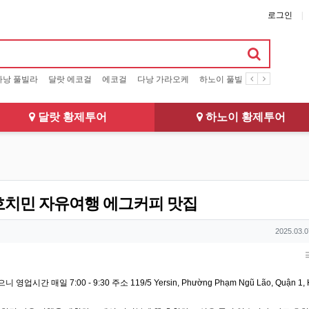
로그인
다낭 풀빌라
달랏 에코걸
에코걸
다낭 가라오케
하노이 풀빌라
달랏 풀빌라
달랏 황제투어
하노이 황제투어
호치민 자유여행 에그커피 맛집
작성일
2025.03.0
매일 7:00 - 9:30 주소 119/5 Yersin, Phường Phạm Ngũ Lão, Quận 1, 