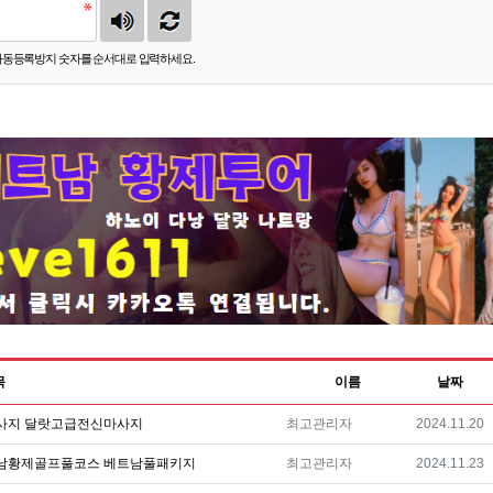
자동등록방지 숫자를 순서대로 입력하세요.
목
이름
날짜
등록자
등록일
사지 달랏고급전신마사지
최고관리자
2024.11.20
등록자
등록일
남황제골프풀코스 베트남풀패키지
최고관리자
2024.11.23