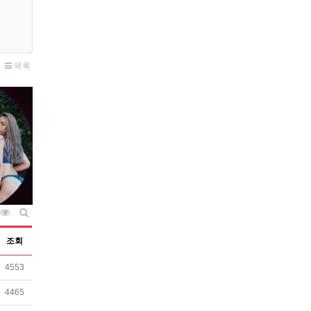
목록
조회순 정렬
게시판 검색
조회
조회
4553
조회
4465