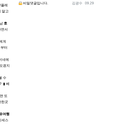
등록자
등록일
비밀댓글입니다.
김광수
09.29
핫플레
리 알고
트남
호
하면서
들에게
금부터
무이네에
 오겠지
볼 수
 ▮ 베
오면 또
만한곳
유여행
린세스