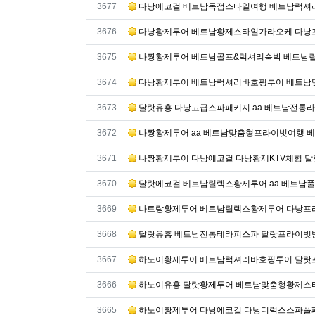
번호
3677
다낭에코걸 베트남독점스타일여행 베트남럭셔
번호
3676
다낭황제투어 베트남황제스타일가라오케 다낭프
번호
3675
나짱황제투어 베트남골프&럭셔리숙박 베트남
번호
3674
다낭황제투어 베트남럭셔리바호핑투어 베트남
번호
3673
달랏유흥 다낭고급스파패키지 aa 베트남전통
번호
3672
나짱황제투어 aa 베트남맞춤형프라이빗여행 
번호
3671
나짱황제투어 다낭에코걸 다낭황제KTV체험 
번호
3670
달랏에코걸 베트남릴렉스황제투어 aa 베트남
번호
3669
나트랑황제투어 베트남릴렉스황제투어 다낭프
번호
3668
달랏유흥 베트남전통테라피스파 달랏프라이빗밤
번호
3667
하노이황제투어 베트남럭셔리바호핑투어 달랏프
번호
3666
하노이유흥 달랏황제투어 베트남맞춤형황제스타
번호
3665
하노이황제투어 다낭에코걸 다낭디럭스스파풀