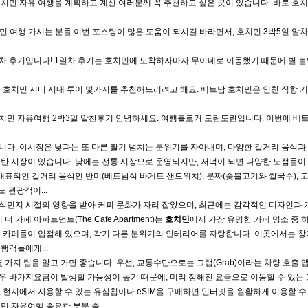
호치민 자유 여행을 계획하고 계신 여러분께 꼭 추천하고 싶은 곳이 있습니다. 바로 호
호치민 여행 가시는 분들 이번 포스팅이 많은 도움이 되시길 바라면서, 호치민 3박5일 알
일차 후기입니다! 1일차 후기는 호치민에 도착하자마자 무이네로 이동했기 때문에 별 볼
 호치민 시티 시내 투어 몇가지를 추천해드리려고 해요. 베트남 호치민은 인천 직항 기
치민 자유여행 2박3일 알찬후기 안녕하세요. 여행블로거 도란도란입니다. 이번에 베트
니다. 야시장은 낮과는 또 다른 활기 넘치는 분위기를 자아내며, 다양한 길거리 음식과
벤탄 시장이 있습니다. 낮에는 전통 시장으로 운영되지만, 저녁이 되면 다양한 노점들이
표적인 길거리 음식인 반미(베트남식 바게트 샌드위치), 분짜(숯불고기와 쌀국수), 
 관광객이...
 식민지 시절의 영향을 받아 커피 문화가 자리 잡았으며, 최근에는 감각적인 디자인과
 카페 아파트먼트(The Cafe Apartment)는
호치민
에서 가장 유명한 카페 명소 중 
는 카페들이 입점해 있으며, 각기 다른 분위기의 인테리어를 자랑합니다. 이곳에서는 
행객들에게...
 가지 팁을 알고 가면 좋습니다. 우선, 교통수단으로는 그랩(Grab)이라는 차량 호출 
우 바가지요금이 발생할 가능성이 높기 때문에, 미리 정해진 요금으로 이동할 수 있는
 현지에서 사용할 수 있는 유심칩이나 eSIM을 구매하면 인터넷을 원활하게 이용할 수
민 자유여행
중요한 부분 중...