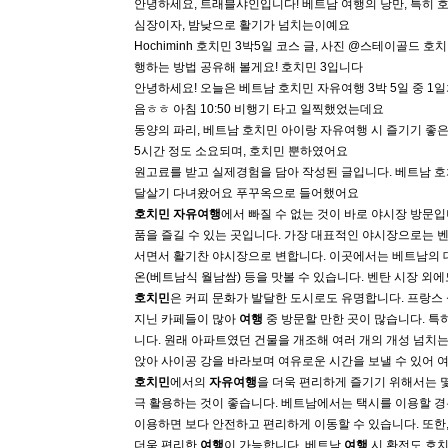
안녕하세요, 트래블샤인입니다! 베트남 여행의 낭만, 특히 
심장이자, 밤낮으로 활기가 넘치는이예요
Hochiminh 호치민 3박5일 코스 글, 사진 @스테이골드 
행하는 방법 공유해 볼게요! 호치민 3입니다
안녕하세요! 오늘은 베트남 호치민 자유여행 3박 5일 중 1
음ㅎㅎ 아침 10:50 비행기 타고 일찍했었는데요
동양의 파리, 베트남 호치민 아이랑 자유여행 시 즐기기 좋은
5시간 정도 소요되며, 호치민 뿐하였어요
원고료를 받고 실제경험을 담아 작성된 글입니다. 베트남 호
달살기 다녀왔어요 푸꾸옥으로 들어했어요
호치민
자유여행
에서 빠질 수 없는 것이 바로 야시장 방문입
품을 즐길 수 있는 곳입니다. 가장 대표적인 야시장으로는 
서면서 활기찬 야시장으로 변합니다. 이곳에서는 베트남의 대
온(베트남식 월남쌈) 등을 맛볼 수 있습니다. 벤탄 시장 외에도
호치민
은 커피 문화가 발달한 도시로도 유명합니다. 프랑스
지닌 카페들이 많아
여행
중 방문할 만한 곳이 많습니다. 특히 더
니다. 원래 아파트였던 건물을 개조해 여러 개의 개성 넘치
앉아 사이공 강을 바라보며 여유로운 시간을 보낼 수 있어 여
호치민
에서의
자유여행
을 더욱 편리하게 즐기기 위해서는 몇
극 활용하는 것이 좋습니다. 베트남에서는 택시를 이용할 경
이용하면 보다 안전하고 편리하게 이동할 수 있습니다. 또한,
더욱 편리한
여행
이 가능합니다. 베트남
여행
시 환전도
호치