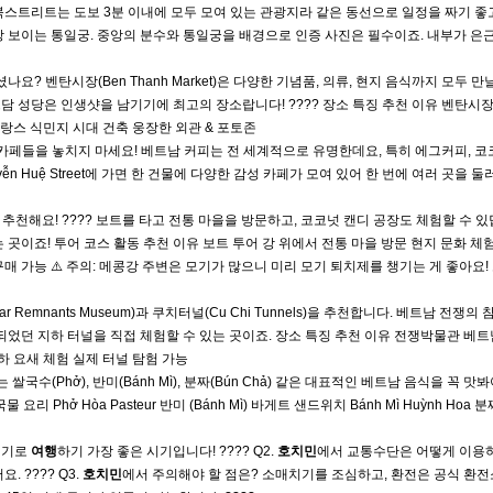
 북스트리트는 도보 3분 이내에 모두 모여 있는 관광지라 같은 동선으로 일정을 짜기 좋
항상 보이는 통일궁. 중앙의 분수와 통일궁을 배경으로 인증 사진은 필수이죠. 내부가 은
? 벤탄시장(Ben Thanh Market)은 다양한 기념품, 의류, 현지 음식까지 모두 만날
담 성당은 인생샷을 남기기에 최고의 장소랍니다! ???? 장소 특징 추천 이유 벤탄시
랑스 식민지 시대 건축 웅장한 외관 & 포토존
 카페들을 놓치지 마세요! 베트남 커피는 전 세계적으로 유명한데요, 특히 에그커피, 
guyễn Huệ Street에 가면 한 건물에 다양한 감성 카페가 모여 있어 한 번에 여러 곳을 둘
추천해요! ???? 보트를 타고 전통 마을을 방문하고, 코코넛 캔디 공장도 체험할 수 
곳이죠! 투어 코스 활동 추천 이유 보트 투어 강 위에서 전통 마을 방문 현지 문화 체
매 가능 ⚠️ 주의: 메콩강 주변은 모기가 많으니 미리 모기 퇴치제를 챙기는 게 좋아요!
emnants Museum)과 쿠치터널(Cu Chi Tunnels)을 추천합니다. 베트남 전쟁의
었던 지하 터널을 직접 체험할 수 있는 곳이죠. 장소 특징 추천 이유 전쟁박물관 베트
하 요새 체험 실제 터널 탐험 가능
 쌀국수(Phở), 반미(Bánh Mì), 분짜(Bún Chả) 같은 대표적인 베트남 음식을 꼭 맛봐
리 Phở Hòa Pasteur 반미 (Bánh Mì) 바게트 샌드위치 Bánh Mì Huỳnh Hoa 분짜
건기로
여행
하기 가장 좋은 시기입니다! ???? Q2.
호치민
에서 교통수단은 어떻게 이용
. ???? Q3.
호치민
에서 주의해야 할 점은? 소매치기를 조심하고, 환전은 공식 환