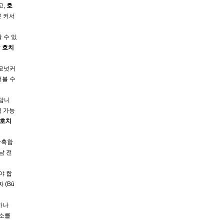
고,
호
근 커서
 수 있
장
호치
코코넛커
러볼 수
있답니
험 가능
호치
 참혹함
남 전
야 합
 (Bú
하나
전소를