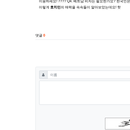
이용하세요! ???? Q4. 베트남 비자는 필요한가요? 한국인은
이렇게
호치민
의 매력을 속속들이 알아보았는데요! 핫
진수가 진수는 “아이구 집 부르면서 가지고 들어주시오. 선생님은 
관련자료
댓글
0
댓글쓰기
필수
이름