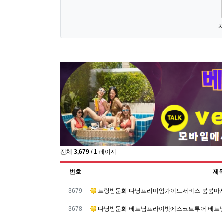
숫자음성듣기
새로고침
전체
3,679
/ 1 페이지
번호
제
번호
3679
트랑밤문화 다낭프리미엄가이드서비스 붐붐마
번호
3678
다낭밤문화 베트남프라이빗에스코트투어 베트