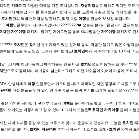
감각적인 카페까지 다양한 매력을 가진 도시입니다.
자유여행
을 계획하고 있다면 주요 
카페에서 베트남 커피를 즐겨보길 바랍니다. 또한, 교통이나 환전 등 몇 가지 팁을 미
서
호치민
만의 특별한 매력을 발견하고, 잊지 못할
여행
을 만들어 보시길 바랍니다.
 :)
여행
인플루언서 나미나미입니다!!????????❤️ 오늘은 볼거리 즐길거리 많은 베
호치민
자유여행
패키지 ​ ​ 얼마전 가이드맨을 통해 3박5일동안
자유여행
패키지로 편
??????
호치민
은 활기찬 분위기와 맛있는 길거리 음식, 저렴한 물가로 많은 여행자
변수들이 있을 수도 있죠. 그래서 준비했어요!
호치민
에서 꼭 주의해야 할 10가지, 지
날~ 11시에 체크아웃하고 예약해놓은 밴을 타고
호치민
으로 이동하는 날이다~^^ 
치민
으로 이동하려니 아쉬움이 남는다~ 그래도 이런 아쉬움이 있어야 다음에 또 다시
TV ​ 안녕하세요
여행
인플루언서 메로디입니다! ​ 이국적인 자연 풍경과 도시를 모두 
자유여행
가실 분들을 위해 일정 경비 준비물 등 팁과 후기를 소개해 드릴게요 ???????? ​
참 좋은 기억만 남아있다. 원래부터 도시
여행
을 좋아하기도 했고.... 무이네 한 번 다녀
이 모여있는 여행지라고 할 수 있다 :) ​ 그래서 오늘은!!!
호치민
자유여행
갈 때 가볼
사한 저녁 식사를 즐길 수 있는 크루즈가 몇가지 운영되고 있는데요. 오늘은
호치민
자
천드리려고 합니다.
호치민
자유여행
추천 사이공 디너 크루즈 소개 -
호치민
사이공 프