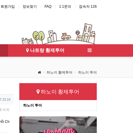
회원가입
정보찾기
FAQ
1:1문의
접속자 126
하노이 에코걸
나트랑 풀빌라
다낭 에코걸
나트랑 에코걸
나트랑 황제투어
하노이 황제투어
하노이 투어
하노이 황제투어
7 22:19
하노이 투어
목록
Hồ Ch