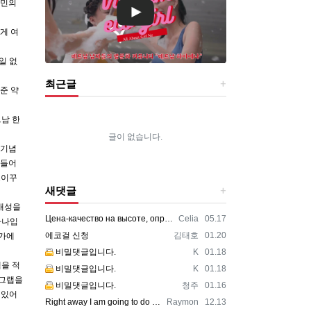
치민의
차게 여
일 없
최근글
준 약
남 한
글이 없습니다.
 기념
 들어
고이꾸
새댓글
 개성을
등록자
등록일
Цена-качество на высоте, оправдали ожидания https://vpncheburnet.top/
Celia
05.17
하나입
등록자
등록일
에코걸 신청
김태호
01.20
창가에
등록자
등록일
비밀댓글입니다.
K
01.18
앱을 적
등록자
등록일
비밀댓글입니다.
K
01.18
 그랩을
등록자
등록일
비밀댓글입니다.
청주
01.16
 있어
등록자
등록일
Right away I am going to do my breakfast, once having my breakfast coming yet ag…
Raymon
12.13