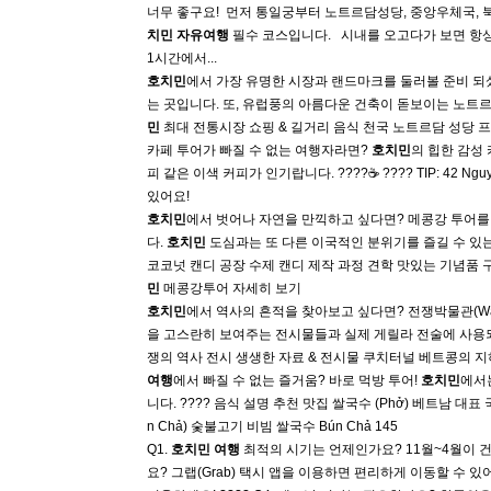
너무 좋구요! ​ 먼저 통일궁부터 노트르담성당, 중앙우체국,
치민
자유여행
필수 코스입니다. ​ ​ 시내를 오고다가 보면 
1시간에서...
호치민
에서 가장 유명한 시장과 랜드마크를 둘러볼 준비 되셨나요
는 곳입니다. 또, 유럽풍의 아름다운 건축이 돋보이는 노트르
민
최대 전통시장 쇼핑 & 길거리 음식 천국 노트르담 성당 프
카페 투어가 빠질 수 없는 여행자라면?
호치민
의 힙한 감성
피 같은 이색 커피가 인기랍니다. ????☕ ???? TIP: 42 N
있어요!
호치민
에서 벗어나 자연을 만끽하고 싶다면? 메콩강 투어를 
다.
호치민
도심과는 또 다른 이국적인 분위기를 즐길 수 있는 
코코넛 캔디 공장 수제 캔디 제작 과정 견학 맛있는 기념품 구
민
메콩강투어 자세히 보기
호치민
에서 역사의 흔적을 찾아보고 싶다면? 전쟁박물관(War R
을 고스란히 보여주는 전시물들과 실제 게릴라 전술에 사용되
쟁의 역사 전시 생생한 자료 & 전시물 쿠치터널 베트콩의 지
여행
에서 빠질 수 없는 즐거움? 바로 먹방 투어!
호치민
에서는
니다. ???? 음식 설명 추천 맛집 쌀국수 (Phở) 베트남 대표 국물 요
n Chả) 숯불고기 비빔 쌀국수 Bún Chả 145
Q1.
호치민
여행
최적의 시기는 언제인가요? 11월~4월이 
요? 그랩(Grab) 택시 앱을 이용하면 편리하게 이동할 수 있어요