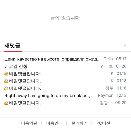
글이 없습니다.
새댓글
등록자
등록일
Цена-качество на высоте, оправдали ожидания https://vpncheburnet.top/
Celia
05.17
등록자
등록일
에코걸 신청
김태호
01.20
등록자
등록일
비밀댓글입니다.
K
01.18
등록자
등록일
비밀댓글입니다.
K
01.18
등록자
등록일
비밀댓글입니다.
청주
01.16
등록자
등록일
Right away I am going to do my breakfast, once having my breakfast coming yet ag…
Raymon
12.13
등록자
등록일
비밀댓글입니다.
김광수
09.29
이용약관
이용안내
문의하기
PC버전