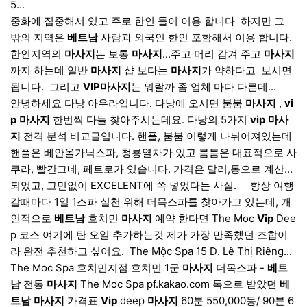
5...
중화에 집중해서 있고 주로 한인 들이 이용 합니다 ​ 하지만 그
밖의 지역은
베트남
사람과 외국인 한인 포함해서 이용 합니다.
한인지역의
마사지
는 보통
마사지
...주고 머리 감겨 주고
마사지
까지 하는데 일반
마사지
샵 보다는
마사지
가 약하다고 ​ 보시면
됩니다. ​ 그리고
VIP
마사지
는 뭐랄까 좀 업체 마다 다른데...
안녕하세요 다낭 아우라입니다. 다낭에 오시면 붐붐
마사지
,
vi
p
마사지
한번씩 다들 찾아주시는데요. 다낭의 5가지
vip
마사
지
전격 분석 비교글입니다. 핸플, 붐붐 이렇게 나뉘어져있는데
핸플은 베안올가닉스파, 청룡열차가 있고 붐붐은 대표적으로 사
쿠라, 빨간그네, 페트로가 있습니다. 가격은 달러,동으로 계산...
되었고, 고민없이 EXCELENT에 쏙 넣었다는 사실. ​ ​ ​ ​ 항상 여행
갈때마다 1일 1스파 실천 위해 더목스파를 찾아가고 있는데, 개
인적으로
베트남
호치민
마사지
예약 한다면 The Moc
Vip
Dee
p 코스 여기에 탄 오일 추가하는것 제가 가장 만족했던 조합이
라 완전 추천하고 싶어요. ​ The Mộc Spa 15 Đ. Lê Thị Riêng...
The Moc Spa 호치민지점 호치민 1군
마사지
더목스파 -
베트
남
전통
마사지
The Moc Spa pf.kakao.com 톡으로 받았던
베
트남
마사지
가격표
Vip
deep
마사지
60분 550,000동/ 90분 6