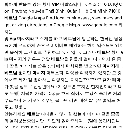
렵하게 받을수 있는 황제
VIP
이발소입니다. 주소 : 116 Đ. Ký C
on, Phường Nguyễn Thái Bình, Quận 1, Hồ Chí Minh 71010
베트남
Google Maps Find local businesses, view maps and
get driving directions in Google Maps. www.google.com 위
치는...
및
vip
마사지
라고 소개를 하고
베트남
에 방문하는 한국인 남성
들에게 은밀하게 손으로 베이비를 제안하는 현지 업소들도 있지
만 솔직히 그건 별로 추천하고 싶지 않다. ​ 그러나
베트남
황제
v
ip
마사지
의 경우는 정말
베트남
을 힘들게 걸어 다니면서 온 몽
애 땀을 바가지로 쏟은 상태에서
마사지
를 받으려면
마사지
해...
베트남
호치민
마사지
더목스파 ​ 다양한 여행지가 있지만 그 중
에서도 제가 젤 좋아하는 여행지는 호치민???????? 휴가 때마
다 찾을 정도로 진심인데요 (이 정도면 호치민 현지인이라고 봐
도 무방) 저렴한 가격에 5성급 호텔 잡아서 호캉스 즐기면 거의
부르주아 된 기분>_< 수영 끝나면 라면 대신 쌀국수 흡입도 해
주고 햇빛...
안뇽하세요
베트남
다녀온지 몇개월 됐는데 이제야 글을 쫌쫌따
리 올려보는중입니닷.. 재밌게 읽어주세여... (밑에 웃긴사진나
옴니다) ​ 짜잔 제가 나트랑에 휴양...먹으면서 한글로 적힌 요 종