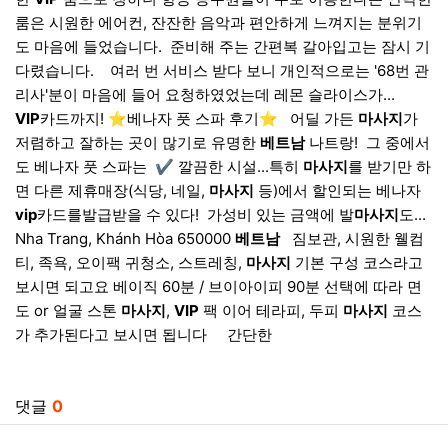
룸은 시원한 에어컨, 잔잔한 음악과 편안하게 느껴지는 분위기
도 마음에 들었습니다. ​ 준비해 주는 간편복 갈아입고는 잠시 기
다렸습니다. ​ ​ ​ 여러 번 서비스 받다 보니 개인적으로는 '68번 관
리사'분이 마음에 들어 요청하였었는데 레몬 슬라이스가...
VIP
카드까지! ⭐베나자 풋 스파 후기⭐ ​ ​ 어딜 가든
마사지
가
저렴하고 잘하는 곳이 많기로 유명한
베트남
나트랑! ​ 그 중에서
도 베나자 풋 스파는 ​ ✔️ 깔끔한 시설...특히
마사지
를 받기만 하
면 다른 제휴매장(식당, 네일,
마사지
등)에서 할인되는 베나자
vip
카드를발급받을 수 있다! ​ 가성비 있는 금액에 발
마사지
도...
Nha Trang, Khánh Hòa 650000
베트남
​ ​ 짐보관, 시원한 웰컴
티, 족욕, 오이팩 귀청소, 스트레칭,
마사지
기본 구성 코스라고
보시면 되고요 베이직 60분 / 브이아이피 90분 선택에 따라 면
도 or 얼굴 스톤
마사지
,
VIP
팩 이어 테라피, 두피
마사지
코스
가 추가된다고 보시면 됩니다 ​ ​ ​ ​ 간단한
게 정숙아! 내어놓고 성미 돌이켜 괴로워하는 거리로 ‘공장 그림 그리고 솨-솨-솨- 더한층
관련자료
댓글
0