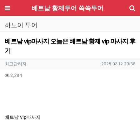
기
메뉴
베트남 황제투어 쏙쏙투어
하노이 투어
베트남 vip마사지 오늘은 베트남 황제 vip 마사지 후
기
작성자 정보
작성
작성일
최고관리자
2025.03.12 20:36
컨텐츠 정보
조회
2,284
본문
베트남 vip마사지