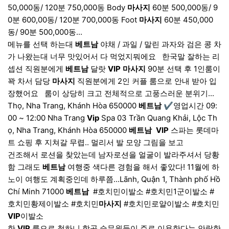
50,000동/ 120분 750,000동 Body
마사지
60분 500,000동/ 9
0분 600,00동/ 120분 700,000동 Foot
마사지
60분 450,000
동/ 90분 500,000동...
메뉴를 선택 하는대
베트남
야채 / 과일 / 말린 과자와 검은 콩 차
가 나왔는대 너무 맛있어서 다 먹었지뭐에요​ ​ ​ 한국말 잘하는 리
셉션 직원분에게
베트남
달랏
VIP
마사지
90분 선택 후 1인룸이
꽉 차서 담당
마사지
직원분에게 2인 커플 룸으로 안내 받아 입
장했어요​​ ​ ​ 룸이 상당히 크고 전체적으로 고풍스러운 분위기...
Thọ, Nha Trang, Khánh Hòa 650000
베트남
✔영업시간 09:
00 ~ 12:00 Nha Trang
Vip
Spa 03 Trần Quang Khải, Lộc Th
ọ, Nha Trang, Khánh Hòa 650000
베트남
​
VIP
스파는 롯데마
트 쇼핑 후 지쳐갈 무렵.. 멀리서 발 모양 그림을 보고
건조해서 로션을 찾았는데 남자로션을 얼굴이 발라주셔서 당황
함 그래도
베트남
여행중 색다른 경험을 해서 좋았다! 11월에 하
노이 여행도 계획중인데 하루쯤...Lãnh, Quận 1, Thành phố Hồ
Chí Minh 71000
베트남
​ #호치민이발소 #호치민1군이발소 #
호치민황제이발소 #호치민
마사지
#호치민로얄이발소 #호치민
VIP
이발소
한
VIP
룸으로 청하니 항공 승무원들이 주로 이용한다는 안락한