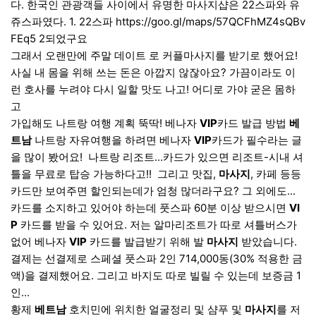
다. 한국인 관광객들 사이에서 유명한 마사지샵은 22스파와 유
쥬스파였다. 1. 22스파 https://goo.gl/maps/57QCFhMZ4sQBv
FEq5 2되었구요
그래서 오랜만에 주말 데이트 로 커플마사지를 받기로 했어요!
사실 내 몸을 위해 쓰는 돈은 아깝지 않잖아요? 가끔이라도 이
런 호사를 누려야 다시 일할 맛도 나고! 어디로 가야 굳은 몸하
고
가입해도 나트랑 여행 계획 뚝딱! 베나자
VIP
카드 발급 방법
베
트남
나트랑 자유여행을 하려면 베나자
VIP
카드가 필수라는 글
을 많이 봤어요! ​ 나트랑 리조트...카드가 있으면 리조트-시내 셔
틀을 무료로 탑승 가능하다고!! ​ 그리고 맛집,
마사지
, 카페 등등
카드만 보여주면 할인되는데가 엄청 많더라구요? 그 외에도...
카드를 소지하고 있어야 하는데 풋스파 60분 이상 받으시면
VI
P
카드를 받을 수 있어요. 저는 알마리조트가 따로 셔틀버스가
없어 베나자
VIP
카드를 발급받기 위해 발
마사지
받았습니다. ​
결제는 선결제로 스페셜 풋스파 2인 714,000동(30% 적용한 금
액)을 결제했어요. 그리고 바지도 따로 빌릴 수 있는데 보증금 1
인...
황제
베트남
호치민에 위치한 얼굴정리 및 샴푸 및
마사지
를 저