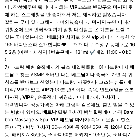
이.. 작성해주면 됩니다! 저희는
VIP
코스로 받았구요
마사지
후
에 하는 스트레칭을 안 좋아해서 저는 제외하고 받았습니다...
잘하는 곳이 있다고해서 다녀와봤습니다. ​
마사지
뿐만 아니라
귀청소에 브레인테라피까지 엄청 대접받고 온 기분을 느낄 수
있는 곳이었는데요! ​
베트남
마사지
로 전신
vip
케어가 가능한 숲
165 바디앤스파 소개합니다♥️ ​ ​ ​ ​ ???? 대구 수성구 동대구로 16
5 2층 (어린이세상역 1번출구에서 131m) ✔️매일 11:00 - 01:0
0...
7) 나트랑 해변 술집에서의 불쇼 세일링클럽 ​ ​ 01 나트랑에서
베
트남
귀청소 ASMR 러버인 나는
베트남
이나 중국에 가면 꼭 귀
청소를 받아보고 싶었는데 나트랑...깨끗하다 ​ 코스는 심플/ 베
이직/
VIP
가 있고
VIP
가 90분 관리이다 ​ 족욕, 면도or얼굴 스톤
마사지
,
VIP
팩, 손톱정리, 귀청소, 이어테라피,
마사지
...
가격입니다. 정상가격은 아래 그림과 같은데요. 할인 받을 수 있
는 방법이 있어요.
베트남
달랏
마사지
밤부힐링케어 가격 Bam
boo Massage & Spa ​
VIP
베트남
마사지
(족욕 + 오일 + 핫스
톤) 태국 / 밤부
마사지
60분 48만 동 90분 65만 동 120분 80만
동 ​ 패키지A 85만 동 → 바디60분 패키지B 105만 동 → 바디7