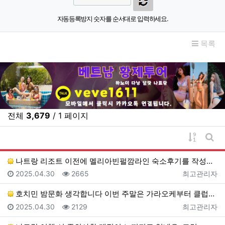
자동등록방지 숫자를 순서대로 입력하세요.
목록
전체
3,679
/ 1 페이지
게시물 
게시
나트랑 리조트 이전에 멜리아빈펄깜라인 숙소후기를 작성했…
등록일
조회
등록자
2025.04.30
2665
최고관리자
호치민 밤문화 생각합니다 이번 주말은 가라오케부터 클럽…
등록일
조회
등록자
2025.04.30
2129
최고관리자