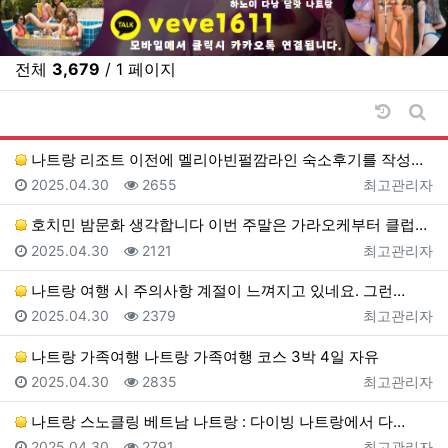
전체
3,679
/ 1 페이지
날짜순 
게시
나트랑 리조트 이전에 멜리아빈펄깜라인 숙소후기를 작성했…
등록일
조회
등록자
2025.04.30
2655
최고관리자
호치민 밤문화 생각합니다 이번 주말은 가라오케부터 클럽…
등록일
조회
등록자
2025.04.30
2121
최고관리자
나트랑 여행 시 주의사항 계절이 느껴지고 있네요. 그런…
등록일
조회
등록자
2025.04.30
2379
최고관리자
나트랑 가족여행 나트랑 가족여행 코스 3박 4일 자유
등록일
조회
등록자
2025.04.30
2835
최고관리자
나트랑 스노클링 베트남 나트랑 : 다이빙 나트랑에서 다…
등록일
조회
등록자
2025.04.30
2791
최고관리자