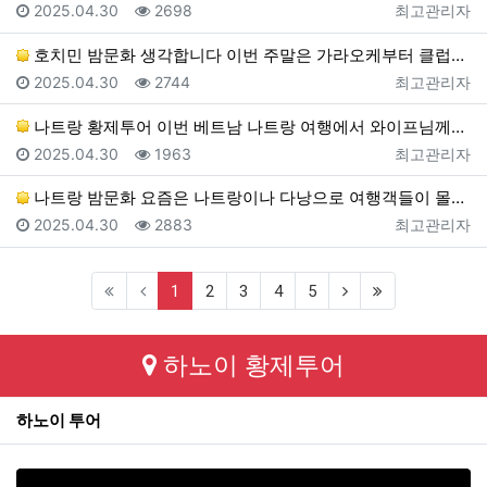
등록일
조회
등록자
2025.04.30
2698
최고관리자
호치민 밤문화 생각합니다 이번 주말은 가라오케부터 클럽…
등록일
조회
등록자
2025.04.30
2744
최고관리자
나트랑 황제투어 이번 베트남 나트랑 여행에서 와이프님께…
등록일
조회
등록자
2025.04.30
1963
최고관리자
나트랑 밤문화 요즘은 나트랑이나 다낭으로 여행객들이 몰…
등록일
조회
등록자
2025.04.30
2883
최고관리자
(current)
(next)
(last)
1
2
3
4
5
하노이 황제투어
하노이 투어