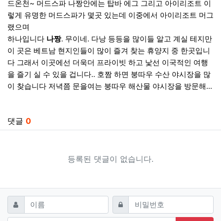
드온천~ 머드스파 나짱안에는 탑바 에그 그리고 아이리조트 이
렇게 유명한 머드스파가 몇곳 있는데 이중에서 아이리조트 머그
랬으며
하나입니다
나짱
. 무이네. 다낭 등등을 많이들 알고 계실 테지만
이 곳은 베트남 현지인들이 많이 즐겨 찾는 휴양지 중 한곳입니
다 그래서 이곳에선 더욱더 프라이빗 하고 낯선 이국적인 여행
을 즐기 실 수 있을 겁니다.. 호짬 하면 붕따우 수산 야시장을 많
이 찾습니다 저녁쯤 문을여는 붕따우 해산물 야시장을 방문해...
관련자료
댓글
0
등록된 댓글이 없습니다.
댓글쓰기
필수
필수
이름
비밀번호