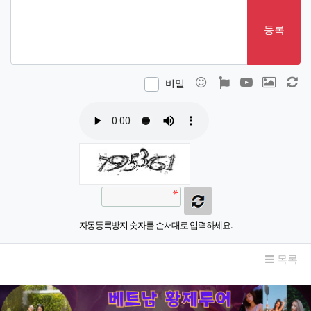
등록
이모티콘
폰트어썸
동영상
이미지
새
비밀
자동등록방지 숫자를 순서대로 입력하세요.
목록