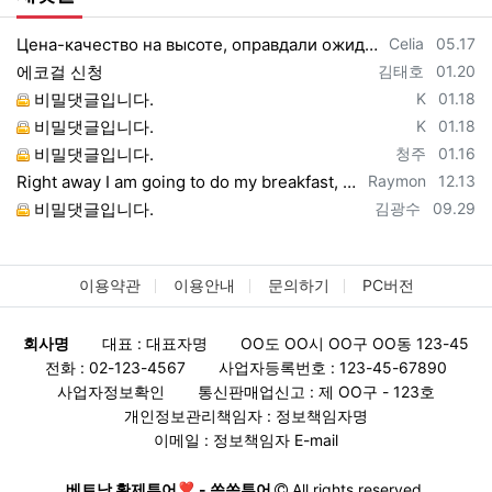
등록자
등록일
Цена-качество на высоте, оправдали ожидания https://vpncheburnet.top/
Celia
05.17
등록자
등록일
에코걸 신청
김태호
01.20
등록자
등록일
비밀댓글입니다.
K
01.18
등록자
등록일
비밀댓글입니다.
K
01.18
등록자
등록일
비밀댓글입니다.
청주
01.16
등록자
등록일
Right away I am going to do my breakfast, once having my breakfast coming yet ag…
Raymon
12.13
등록자
등록일
비밀댓글입니다.
김광수
09.29
이용약관
이용안내
문의하기
PC버전
회사명
대표 : 대표자명
OO도 OO시 OO구 OO동 123-45
전화 : 02-123-4567
사업자등록번호 : 123-45-67890
사업자정보확인
통신판매업신고 : 제 OO구 - 123호
개인정보관리책임자 : 정보책임자명
이메일 : 정보책임자 E-mail
베트남 황제투어❣️ - 쏙쏙투어
All rights reserved.