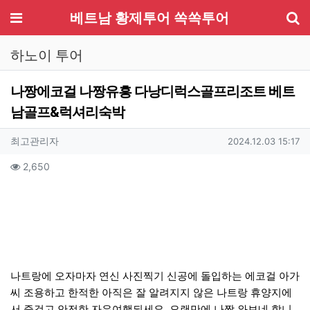
기
메뉴
베트남 황제투어 쏙쏙투어
하노이 투어
나짱에코걸 나짱유흥 다낭디럭스골프리조트 베트
남골프&럭셔리숙박
작성자 정보
작성
작성일
최고관리자
2024.12.03 15:17
컨텐츠 정보
조회
2,650
본문
나트랑에 오자마자 연신 사진찍기 신공에 돌입하는 에코걸 아가
씨 조용하고 한적한 아직은 잘 알려지지 않은 나트랑 휴양지에
서 즐겁고 안전한 자유여행되세요. 오랜만에 나짱 와보네.합니