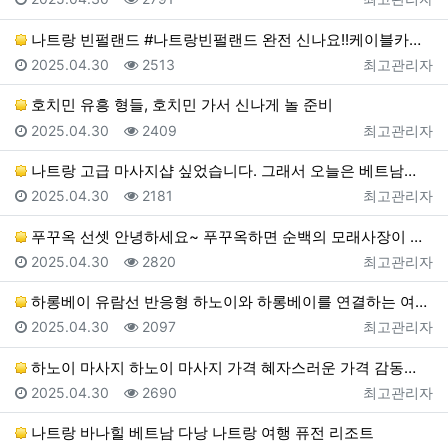
나트랑 빈펄랜드 #나트랑빈펄랜드 완전 신나요!!케이블카…
등록일
조회
등록자
2025.04.30
2513
최고관리자
호치민 유흥 형들, 호치민 가서 신나게 놀 준비
등록일
조회
등록자
2025.04.30
2409
최고관리자
나트랑 고급 마사지샵 싶었습니다. 그래서 오늘은 베트남…
등록일
조회
등록자
2025.04.30
2181
최고관리자
푸꾸옥 선셋 안녕하세요~ 푸꾸옥하면 순백의 모래사장이 …
등록일
조회
등록자
2025.04.30
2820
최고관리자
하롱베이 유람선 반응형 하노이와 하롱베이를 연결하는 여…
등록일
조회
등록자
2025.04.30
2097
최고관리자
하노이 마사지 하노이 마사지 가격 혜자스러운 가격 감동…
등록일
조회
등록자
2025.04.30
2690
최고관리자
나트랑 바나힐 베트남 다낭 나트랑 여행 퓨전 리조트