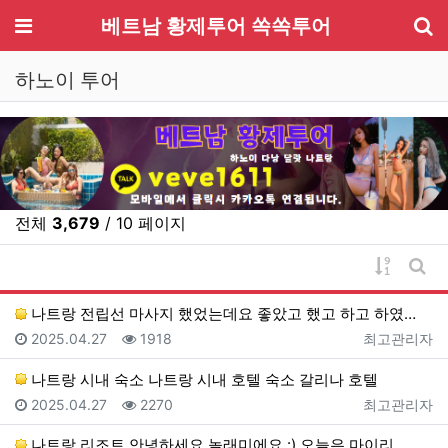
기
메뉴
베트남 황제투어 쏙쏙투어
하노이 투어
전체
3,679
/ 10 페이지
게시물 
게시
나트랑 전립선 마사지 했었는데요 좋았고 했고 하고 하였…
등록일
조회
등록자
2025.04.27
1918
최고관리자
나트랑 시내 숙소 나트랑 시내 호텔 숙소 갈리나 호텔
등록일
조회
등록자
2025.04.27
2270
최고관리자
나트랑 리조트 안녕하세요 놀래미에요 :) 오늘은 마이리…