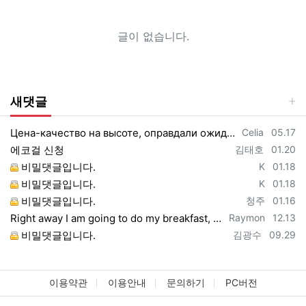
글이 없습니다.
새댓글
등록자
등록일
Цена-качество на высоте, оправдали ожидания https://vpncheburnet.top/
Celia
05.17
등록자
등록일
에코걸 신청
김태호
01.20
등록자
등록일
비밀댓글입니다.
K
01.18
등록자
등록일
비밀댓글입니다.
K
01.18
등록자
등록일
비밀댓글입니다.
청주
01.16
등록자
등록일
Right away I am going to do my breakfast, once having my breakfast coming yet ag…
Raymon
12.13
등록자
등록일
비밀댓글입니다.
김광수
09.29
이용약관
이용안내
문의하기
PC버전