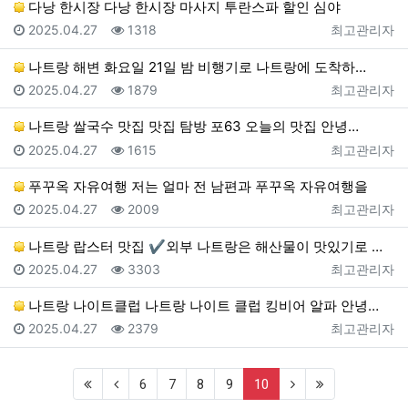
다낭 한시장 다낭 한시장 마사지 투란스파 할인 심야
등록일
조회
등록자
2025.04.27
1318
최고관리자
나트랑 해변 화요일 21일 밤 비행기로 나트랑에 도착하…
등록일
조회
등록자
2025.04.27
1879
최고관리자
나트랑 쌀국수 맛집 맛집 탐방 포63 오늘의 맛집 안녕…
등록일
조회
등록자
2025.04.27
1615
최고관리자
푸꾸옥 자유여행 저는 얼마 전 남편과 푸꾸옥 자유여행을
등록일
조회
등록자
2025.04.27
2009
최고관리자
나트랑 랍스터 맛집 ✔외부 나트랑은 해산물이 맛있기로 …
등록일
조회
등록자
2025.04.27
3303
최고관리자
나트랑 나이트클럽 나트랑 나이트 클럽 킹비어 알파 안녕…
등록일
조회
등록자
2025.04.27
2379
최고관리자
(first)
(previous)
(current)
(next)
(last)
6
7
8
9
10