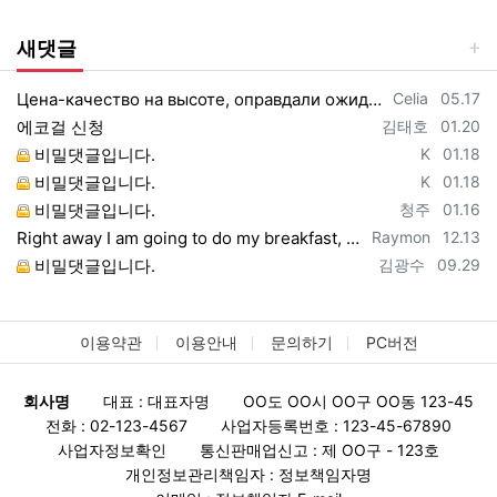
새댓글
등록자
등록일
Цена-качество на высоте, оправдали ожидания https://vpncheburnet.top/
Celia
05.17
등록자
등록일
에코걸 신청
김태호
01.20
등록자
등록일
비밀댓글입니다.
K
01.18
등록자
등록일
비밀댓글입니다.
K
01.18
등록자
등록일
비밀댓글입니다.
청주
01.16
등록자
등록일
Right away I am going to do my breakfast, once having my breakfast coming yet ag…
Raymon
12.13
등록자
등록일
비밀댓글입니다.
김광수
09.29
이용약관
이용안내
문의하기
PC버전
회사명
대표 : 대표자명
OO도 OO시 OO구 OO동 123-45
전화 : 02-123-4567
사업자등록번호 : 123-45-67890
사업자정보확인
통신판매업신고 : 제 OO구 - 123호
개인정보관리책임자 : 정보책임자명