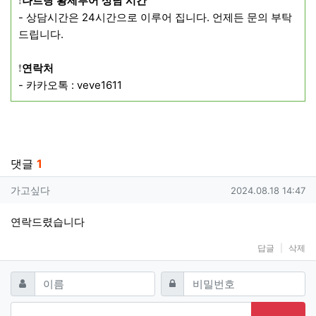
❗️
나트랑 황제투어 상담 시간
- 상담시간은 24시간으로 이루어 집니다. 언제든 문의 부탁
드립니다.
❗️
연락처
- 카카오톡 : veve1611
관련자료
댓글
1
가고싶다님의 댓글
작성일
가고싶다
2024.08.18 14:47
연락드렸습니다
답글
삭제
댓글쓰기
필수
필수
이름
비밀번호