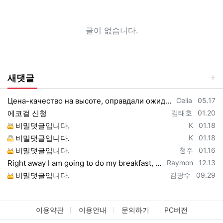
글이 없습니다.
새댓글
등록자
등록일
Цена-качество на высоте, оправдали ожидания https://vpncheburnet.top/
Celia
05.17
등록자
등록일
에코걸 신청
김태호
01.20
등록자
등록일
비밀댓글입니다.
K
01.18
등록자
등록일
비밀댓글입니다.
K
01.18
등록자
등록일
비밀댓글입니다.
청주
01.16
등록자
등록일
Right away I am going to do my breakfast, once having my breakfast coming yet ag…
Raymon
12.13
등록자
등록일
비밀댓글입니다.
김광수
09.29
이용약관
이용안내
문의하기
PC버전