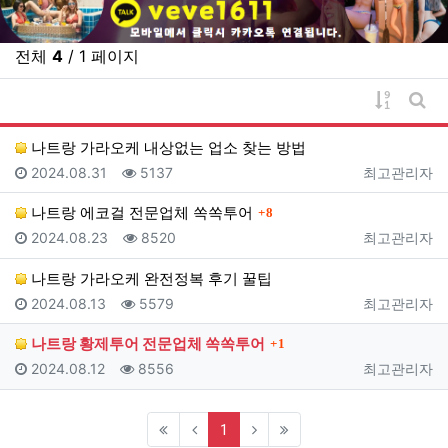
전체
4
/ 1 페이지
게시물 
게시
나트랑 가라오케 내상없는 업소 찾는 방법
등록일
조회
등록자
2024.08.31
5137
최고관리자
댓글
나트랑 에코걸 전문업체 쏙쏙투어
8
등록일
조회
등록자
2024.08.23
8520
최고관리자
나트랑 가라오케 완전정복 후기 꿀팁
등록일
조회
등록자
2024.08.13
5579
최고관리자
댓글
나트랑 황제투어 전문업체 쏙쏙투어
1
등록일
조회
등록자
2024.08.12
8556
최고관리자
(current)
1