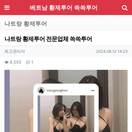
기
메뉴
베트남 황제투어 쏙쏙투어
나트랑 황제투어
나트랑 황제투어 전문업체 쏙쏙투어
작성자 정보
작성
작성일
최고관리자
2024.08.12 14:23
컨텐츠 정보
조회
댓글
8,555
1
본문