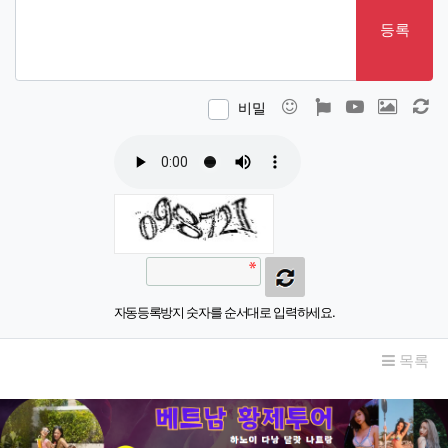
등록
이모티콘
폰트어썸
동영상
이미지
새
비밀
자동등록방지 숫자를 순서대로 입력하세요.
목록